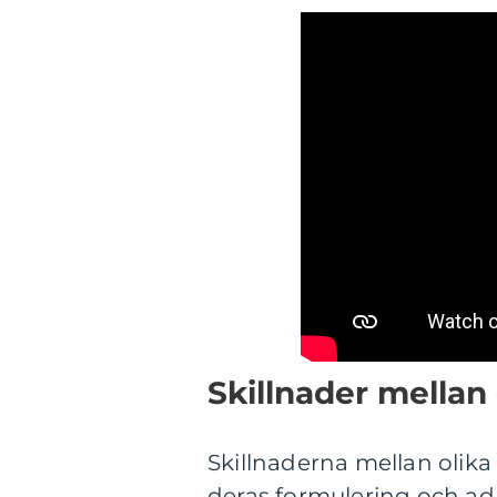
Skillnader mellan
Skillnaderna mellan olika
deras formulering och adm