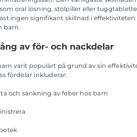
om oral lösning, stolpiller eller tuggtablette
st ingen signifikant skillnad i effektiviteten
n barn.
ång av för- och nackdelar
rn varit populärt på grund av sin effektivit
s fördelar inkluderar:
ärta och sänkning av feber hos barn
inistrera
apotek