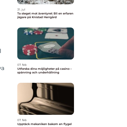
31. jul
Ta steget mot äventyret: Bli en erfaren
jägare på Knistad Herrgård
l
07. feb
va
Utforska dina möjligheter på casino –
spänning och underhållning
07. feb
Upptäck mekaniken bakom en flygel