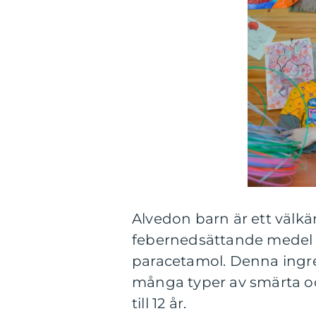
Alvedon barn är ett välkä
febernedsättande medel f
paracetamol. Denna ingredi
många typer av smärta oc
till 12 år.