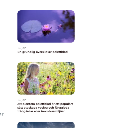
18. jan
En grundlig översikt av palettblad
r
18. jan
Att plantera palettblad är ett populärt
a
sätt att skapa vackra och färgglada
trädgårdar eller inomhusmiljöer
er