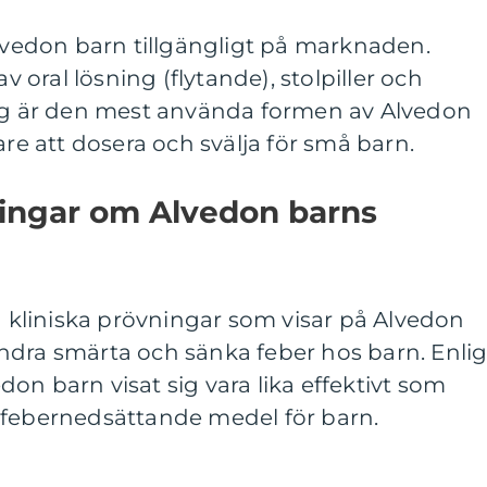
Alvedon barn tillgängligt på marknaden.
av oral lösning (flytande), stolpiller och
ing är den mest använda formen av Alvedon
are att dosera och svälja för små barn.
ningar om Alvedon barns
ch kliniska prövningar som visar på Alvedon
 lindra smärta och sänka feber hos barn. Enlig
on barn visat sig vara lika effektivt som
 febernedsättande medel för barn.