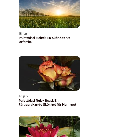
18. jan
Palettblad Helmi: En Skönhet att
Utforska
17. jan
t
Palettblad Ruby Road: En
Färgsprakande Skönhet för Hemmet