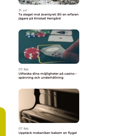
31. jul
Ta steget mot äventyret: Bli en erfaren
jägare på Knistad Herrgård
07. feb
Utforska dina möjligheter på casino –
spänning och underhållning
07. feb
Upptäck mekaniken bakom en flygel