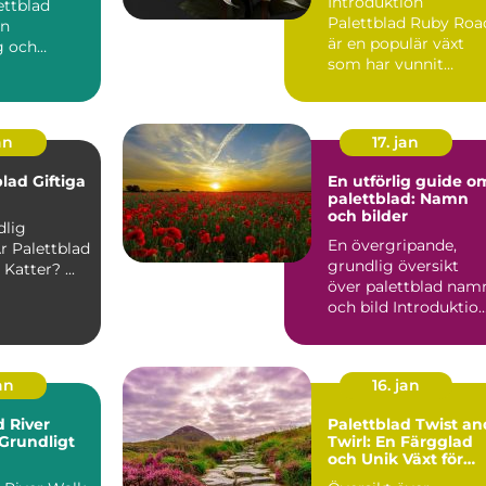
Introduktion
ettblad
Palettblad Ruby Roa
en
är en populär växt
g och
som har vunnit
de växt
många trädgårdares
ivit m...
och inrednin...
an
17. jan
lad Giftiga
En utförlig guide o
palettblad: Namn
och bilder
dlig
En övergripande,
grundlig översikt
Giftiga för Katter? ...
över palettblad nam
och bild Introduktion:
...
an
16. jan
d River
Palettblad Twist an
 Grundligt
Twirl: En Färgglad
och Unik Växt för
Ditt Hem