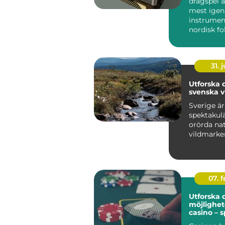
dragspel ä
mest igen
instrume
nordisk fo
Instrumen
förknippas.
31. j
Utforska 
svenska 
Sverige är
spektakul
orörda nat
vildmarken
07. 
Utforska 
möjlighet
casino – 
och unde