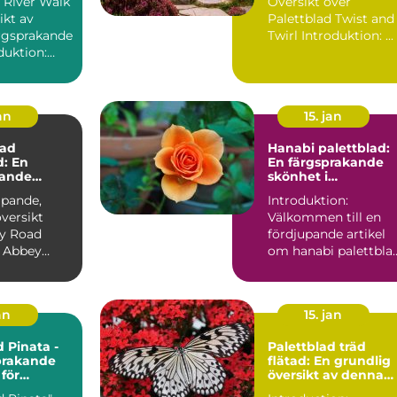
 River Walk
Översikt över
ikt av
Palettblad Twist and
rgsprakande
Twirl Introduktion: ...
 River
an
15. jan
ad
Hanabi palettblad:
d: En
En färgsprakande
kande
skönhet i
ll växten
trädgården
ipande,
Introduktion:
versikt
Välkommen till en
y Road
fördjupande artikel
y
om hanabi palettbla
tblad, även
en färgglad och
..
prydnadsvä...
an
15. jan
d Pinata -
Palettblad träd
prakande
flätad: En grundlig
 för
översikt av denna
entusiaste
populära växttrend