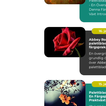
Palettblad
- En Övers
Denna Fä
Växt Introduktion:
Palettblad
Walk...
16. j
Abbey Ro
palettbla
färgspra
skönhet ti
En övergr
grundlig ö
över Abbe
palettblad Abbe
Road palet
känt som .
15. j
Palettbla
En Färgs
Praktväxt
Trädgårds