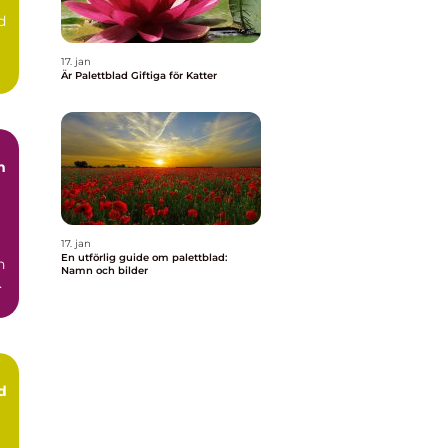
d
17. jan
Är Palettblad Giftiga för Katter
m
17. jan
En utförlig guide om palettblad:
n
Namn och bilder
d