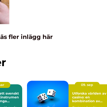
äs fler inlägg här
er
mar
09. sep
Utforska världen av
itinstrumen
casino: en
ånga
kombination av
er
spänning och