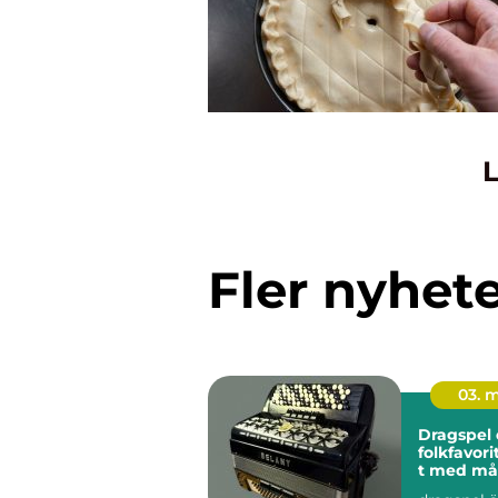
L
Fler nyhet
03. 
Dragspel ett svenskt
folkfavor
t med m
möjlighet