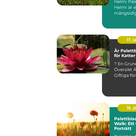
Helmi Pal
Helmi är 
mångsidi
fascineran
som har bl
17. j
Är Palettb
för Katter
? En Grun
Översikt Är Palettblad
16. j
Palettbla
Walk: Ett
Porträtt