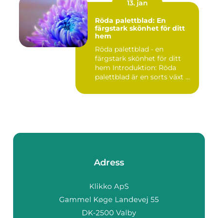
13. jan
Röda palettblad: En
färgstark skönhet för ditt
hem
Röda palettblad - en
färgstark skönhet för ditt
hem Introduktion: Röda
palettblad är en sorts växt ...
Adress