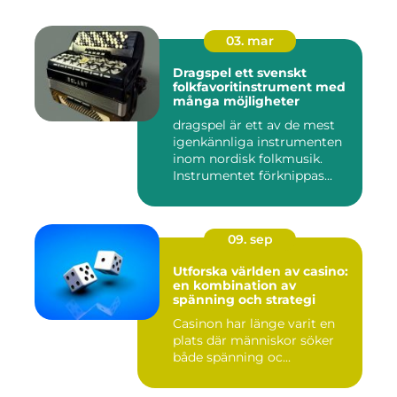
03. mar
Dragspel ett svenskt
folkfavoritinstrument med
många möjligheter
dragspel är ett av de mest
igenkännliga instrumenten
inom nordisk folkmusik.
Instrumentet förknippas...
09. sep
Utforska världen av casino:
en kombination av
spänning och strategi
Casinon har länge varit en
plats där människor söker
både spänning oc...