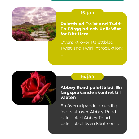
16. jan
Palettblad Twist and Twirl:
En Färgglad och Unik Växt
för Ditt Hem
Översikt över Palettblad
Twist and Twirl Introduktion:
...
16. jan
Abbey Road palettblad: En
färgsprakande skönhet till
växten
En övergripande, grundlig
översikt över Abbey Road
palettblad Abbey Road
palettblad, även känt som ...