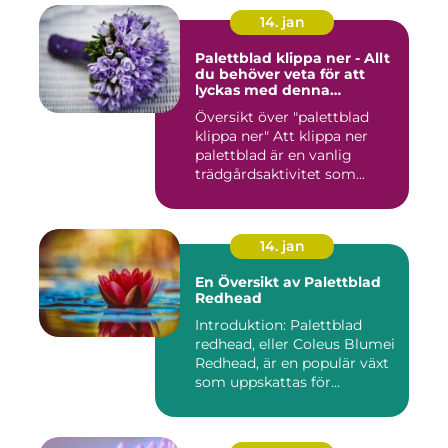
14. jan
Palettblad klippa ner - Allt
du behöver veta för att
lyckas med denna
populära trädgårdsaktivitet
Översikt över "palettblad
klippa ner" Att klippa ner
palettblad är en vanlig
trädgårdsaktivitet som...
14. jan
En Översikt av Palettblad
Redhead
Introduktion: Palettblad
redhead, eller Coleus Blumei
Redhead, är en populär växt
som uppskattas för...