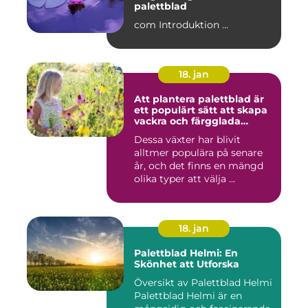
palettblad
com Introduktion ...
18. jan
Att plantera palettblad är
ett populärt sätt att skapa
vackra och färgglada
trädgårdar eller
Dessa växter har blivit
inomhusmiljöer
alltmer populära på senare
år, och det finns en mängd
olika typer att välja ...
18. jan
Palettblad Helmi: En
Skönhet att Utforska
Översikt av Palettblad Helmi
Palettblad Helmi är en