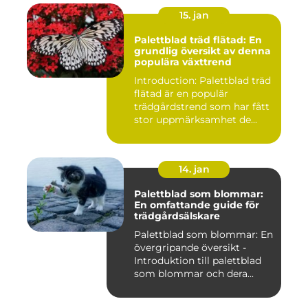
15. jan
Palettblad träd flätad: En
grundlig översikt av denna
populära växttrend
Introduction: Palettblad träd
flätad är en populär
trädgårdstrend som har fått
stor uppmärksamhet de...
14. jan
Palettblad som blommar:
En omfattande guide för
trädgårdsälskare
Palettblad som blommar: En
övergripande översikt -
Introduktion till palettblad
som blommar och dera...