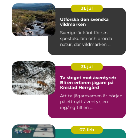
31. jul
Utforska den svenska
vildmarken
Sverige är känt för sin
spektakulära och orörda
natur, där vildmarken ...
31. jul
Ta steget mot äventyret:
Bli en erfaren jägare på
Knistad Herrgård
Att ta jägarexamen är början
på ett nytt äventyr, en
ingång till en ...
07. feb