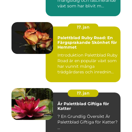
mångsidig och fascinerande
växt som har blivit m...
17. jan
Palettblad Ruby Road: En
Färgsprakande Skönhet för
Hemmet
Introduktion Palettblad Ruby
Road är en populär växt som
har vunnit många
trädgårdares och inrednin...
17. jan
Är Palettblad Giftiga för
Katter
? En Grundlig Översikt Är
Palettblad Giftiga för Katter?
...