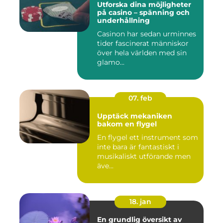
Utforska dina möjligheter
på casino – spänning och
underhållning
Casinon har sedan urminnes
tider fascinerat människor
över hela världen med sin
glamo...
07. feb
Upptäck mekaniken
bakom en flygel
En flygel ett instrument som
inte bara är fantastiskt i
musikaliskt utförande men
äve...
18. jan
En grundlig översikt av