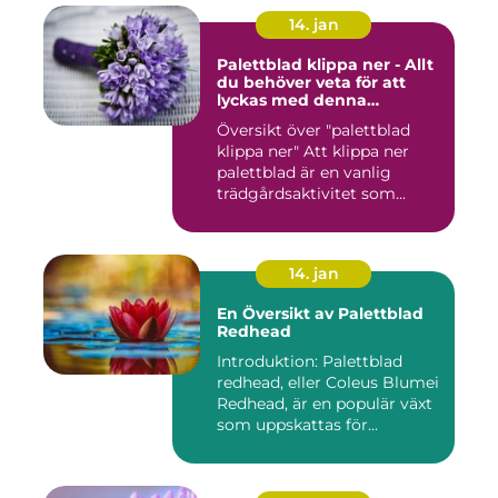
14. jan
Palettblad klippa ner - Allt
du behöver veta för att
lyckas med denna
populära trädgårdsaktivitet
Översikt över "palettblad
klippa ner" Att klippa ner
palettblad är en vanlig
trädgårdsaktivitet som...
14. jan
En Översikt av Palettblad
Redhead
Introduktion: Palettblad
redhead, eller Coleus Blumei
Redhead, är en populär växt
som uppskattas för...