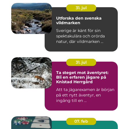
31. jul
Utforska den svenska
vildmarken
Sverige är känt för sin
spektakulära och orörda
natur, där vildmarken ...
31. jul
Ta steget mot äventyret:
Bli en erfaren jägare på
Knistad Herrgård
Att ta jägarexamen är början
på ett nytt äventyr, en
ingång till en ...
07. feb