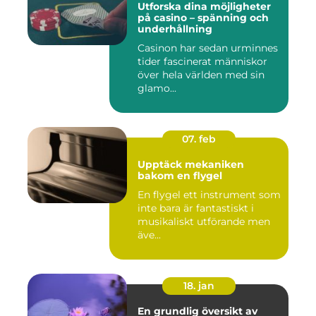
Utforska dina möjligheter
på casino – spänning och
underhållning
Casinon har sedan urminnes
tider fascinerat människor
över hela världen med sin
glamo...
07. feb
Upptäck mekaniken
bakom en flygel
En flygel ett instrument som
inte bara är fantastiskt i
musikaliskt utförande men
äve...
18. jan
En grundlig översikt av