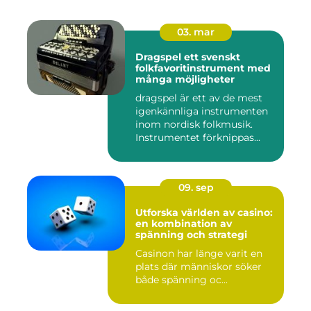
03. mar
Dragspel ett svenskt
folkfavoritinstrument med
många möjligheter
dragspel är ett av de mest
igenkännliga instrumenten
inom nordisk folkmusik.
Instrumentet förknippas...
09. sep
Utforska världen av casino:
en kombination av
spänning och strategi
Casinon har länge varit en
plats där människor söker
både spänning oc...