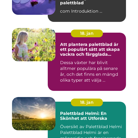
palettblad
com Introduktion ...
18. jan
Att plantera palettblad är
ett populärt sätt att skapa
vackra och färgglada
trädgårdar eller
Dessa växter har blivit
inomhusmiljöer
alltmer populära på senare
år, och det finns en mängd
olika typer att välja ...
18. jan
Palettblad Helmi: En
Skönhet att Utforska
Översikt av Palettblad Helmi
Palettblad Helmi är en