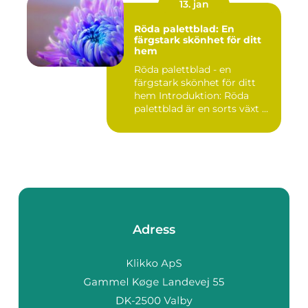
13. jan
Röda palettblad: En
färgstark skönhet för ditt
hem
Röda palettblad - en
färgstark skönhet för ditt
hem Introduktion: Röda
palettblad är en sorts växt ...
Adress