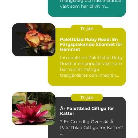
mångsidig och fascinerande
växt som har blivit m...
17. jan
Palettblad Ruby Road: En
Färgsprakande Skönhet för
Hemmet
Introduktion Palettblad Ruby
Road är en populär växt som
har vunnit många
trädgårdares och inrednin...
17. jan
Är Palettblad Giftiga för
Katter
? En Grundlig Översikt Är
Palettblad Giftiga för Katter?
...