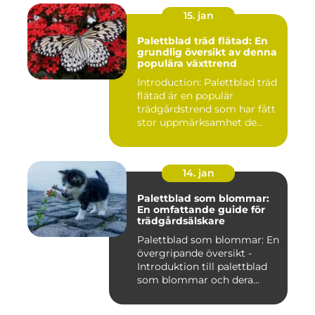
15. jan
Palettblad träd flätad: En
grundlig översikt av denna
populära växttrend
Introduction: Palettblad träd
flätad är en populär
trädgårdstrend som har fått
stor uppmärksamhet de...
14. jan
Palettblad som blommar:
En omfattande guide för
trädgårdsälskare
Palettblad som blommar: En
övergripande översikt -
Introduktion till palettblad
som blommar och dera...