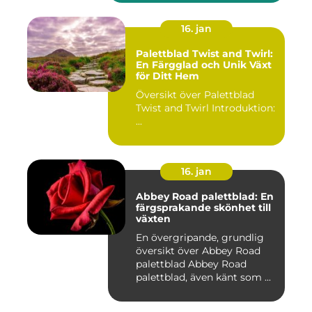
16. jan
Palettblad Twist and Twirl:
En Färgglad och Unik Växt
för Ditt Hem
Översikt över Palettblad
Twist and Twirl Introduktion:
...
16. jan
Abbey Road palettblad: En
färgsprakande skönhet till
växten
En övergripande, grundlig
översikt över Abbey Road
palettblad Abbey Road
palettblad, även känt som ...