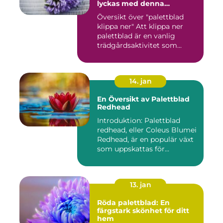
lyckas med denna
populära trädgårdsaktivitet
Översikt över "palettblad
klippa ner" Att klippa ner
palettblad är en vanlig
trädgårdsaktivitet som...
14. jan
En Översikt av Palettblad
Redhead
Introduktion: Palettblad
redhead, eller Coleus Blumei
Redhead, är en populär växt
som uppskattas för...
13. jan
Röda palettblad: En
färgstark skönhet för ditt
hem