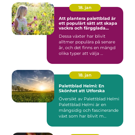
18. jan
Att plantera palettblad är
ett populärt sätt att skapa
vackra och färgglada
trädgårdar eller
Dessa växter har blivit
inomhusmiljöer
alltmer populära på senare
år, och det finns en mängd
olika typer att välja ...
18. jan
Palettblad Helmi: En
Skönhet att Utforska
Översikt av Palettblad Helmi
Palettblad Helmi är en
mångsidig och fascinerande
växt som har blivit m...