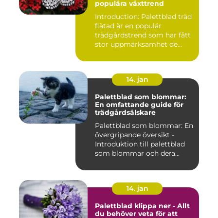
populära växttrend
Introduction: Palettblad träd
flätad är en populär
trädgårdstrend som har fått
stor uppmärksamhet de...
14. jan
Palettblad som blommar:
En omfattande guide för
trädgårdsälskare
Palettblad som blommar: En
övergripande översikt -
Introduktion till palettblad
som blommar och dera...
14. jan
Palettblad klippa ner - Allt
du behöver veta för att