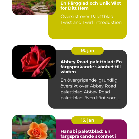
En Färgglad och Unik Växt
för Ditt Hem
Översikt över Palettblad
Twist and Twirl Introduktion:
...
16. jan
Abbey Road palettblad: En
färgsprakande skönhet till
växten
En övergripande, grundlig
översikt över Abbey Road
palettblad Abbey Road
palettblad, även känt som ...
15. jan
Hanabi palettblad: En
färgsprakande skönhet i