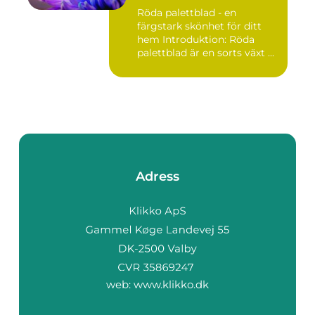
Röda palettblad - en
färgstark skönhet för ditt
hem Introduktion: Röda
palettblad är en sorts växt ...
Adress
web:
www.klikko.dk