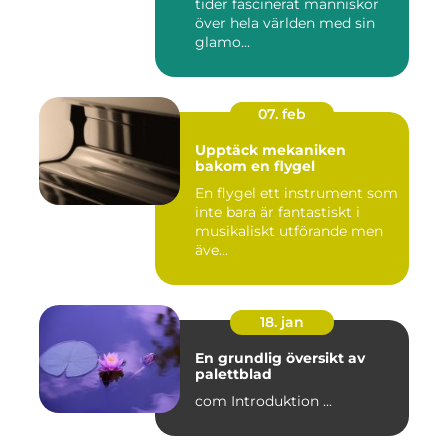
tider fascinerat människor
över hela världen med sin
glamo...
07. feb
Upptäck mekaniken
bakom en flygel
En flygel ett instrument som
inte bara är fantastiskt i
musikaliskt utförande men
äve...
18. jan
En grundlig översikt av
palettblad
com Introduktion ...