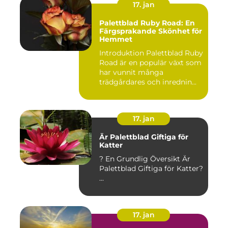
17. jan
Palettblad Ruby Road: En
Färgsprakande Skönhet för
Hemmet
Introduktion Palettblad Ruby
Road är en populär växt som
har vunnit många
trädgårdares och inrednin...
17. jan
Är Palettblad Giftiga för
Katter
? En Grundlig Översikt Är
Palettblad Giftiga för Katter?
...
17. jan