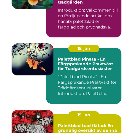
trädgården
Introduktion: Välkommen till
en fördjupande artikel om
hanabi palettblad en
färgglad och prydnadsvä...
15. jan
Palettblad Pinata - En
Färgsprakande Praktväxt
för Trädgårdsentusiaster
"Palettblad Pinata" - En
Färgsprakande Praktväxt för
Trädgårdsentusiaster
Introduktion: Palettblad ...
15. jan
Palettblad träd flätad: En
grundlig översikt av denna