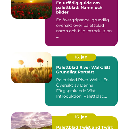
En utförlig guide om
palettblad: Namn och
bilder
En övergripande, grundlig
översikt över palettblad
namn och bild Introduktion:
...
16. jan
Palettblad River Walk: Ett
Grundligt Porträtt
Palettblad River Walk - En
Översikt av Denna
Färgsprakande Växt
Introduktion: Palettblad
River Walk...
16. jan
Palettblad Twist and Twirl: