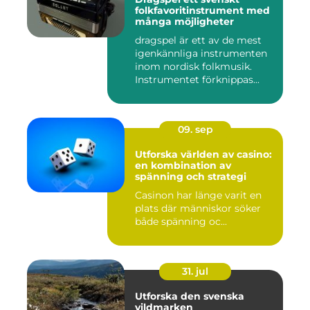
folkfavoritinstrument med
många möjligheter
dragspel är ett av de mest
igenkännliga instrumenten
inom nordisk folkmusik.
Instrumentet förknippas...
09. sep
Utforska världen av casino:
en kombination av
spänning och strategi
Casinon har länge varit en
plats där människor söker
både spänning oc...
31. jul
Utforska den svenska
vildmarken