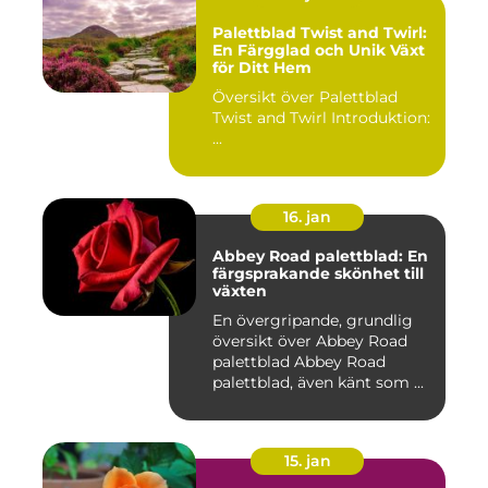
Palettblad Twist and Twirl:
En Färgglad och Unik Växt
för Ditt Hem
Översikt över Palettblad
Twist and Twirl Introduktion:
...
16. jan
Abbey Road palettblad: En
färgsprakande skönhet till
växten
En övergripande, grundlig
översikt över Abbey Road
palettblad Abbey Road
palettblad, även känt som ...
15. jan