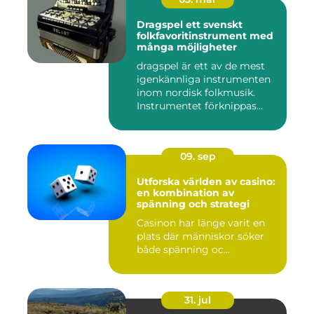
Dragspel ett svenskt
folkfavoritinstrument med
många möjligheter
dragspel är ett av de mest
igenkännliga instrumenten
inom nordisk folkmusik.
Instrumentet förknippas...
09. sep
Utforska världen av casino:
en kombination av
spänning och strategi
Casinon har länge varit en
plats där människor söker
både spänning oc...
31. jul