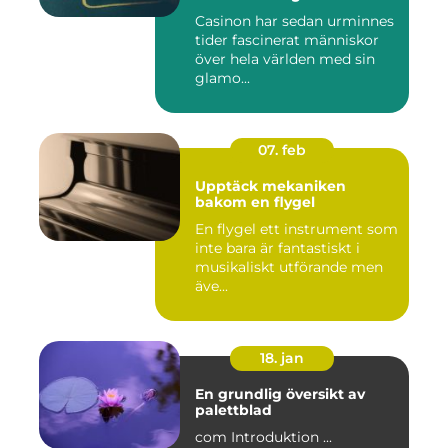
Casinon har sedan urminnes
tider fascinerat människor
över hela världen med sin
glamo...
07. feb
Upptäck mekaniken
bakom en flygel
En flygel ett instrument som
inte bara är fantastiskt i
musikaliskt utförande men
äve...
18. jan
En grundlig översikt av
palettblad
com Introduktion ...