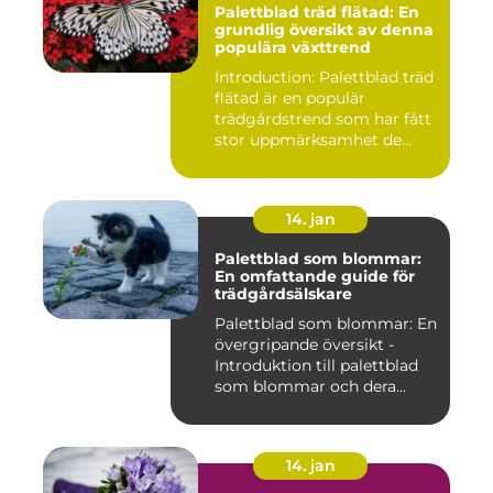
Palettblad träd flätad: En
grundlig översikt av denna
populära växttrend
Introduction: Palettblad träd
flätad är en populär
trädgårdstrend som har fått
stor uppmärksamhet de...
14. jan
Palettblad som blommar:
En omfattande guide för
trädgårdsälskare
Palettblad som blommar: En
övergripande översikt -
Introduktion till palettblad
som blommar och dera...
14. jan