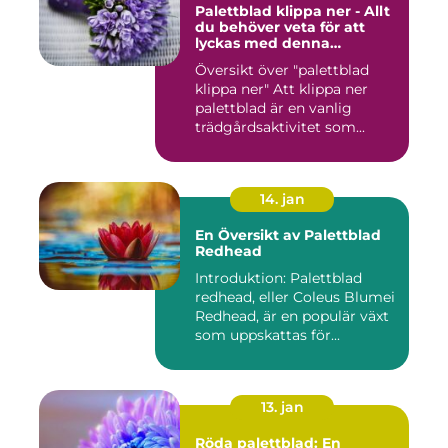
Palettblad klippa ner - Allt
du behöver veta för att
lyckas med denna
populära trädgårdsaktivitet
Översikt över "palettblad
klippa ner" Att klippa ner
palettblad är en vanlig
trädgårdsaktivitet som...
14. jan
En Översikt av Palettblad
Redhead
Introduktion: Palettblad
redhead, eller Coleus Blumei
Redhead, är en populär växt
som uppskattas för...
13. jan
Röda palettblad: En