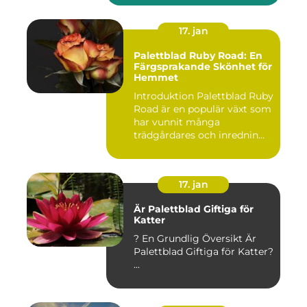
17. jan
Palettblad Ruby Road: En
Färgsprakande Skönhet för
Hemmet
Introduktion Palettblad Ruby
Road är en populär växt som
har vunnit många
trädgårdares och inrednin...
17. jan
Är Palettblad Giftiga för
Katter
? En Grundlig Översikt Är
Palettblad Giftiga för Katter?
...