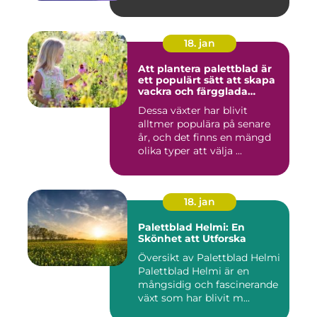
18. jan
Att plantera palettblad är
ett populärt sätt att skapa
vackra och färgglada
trädgårdar eller
Dessa växter har blivit
inomhusmiljöer
alltmer populära på senare
år, och det finns en mängd
olika typer att välja ...
18. jan
Palettblad Helmi: En
Skönhet att Utforska
Översikt av Palettblad Helmi
Palettblad Helmi är en
mångsidig och fascinerande
växt som har blivit m...