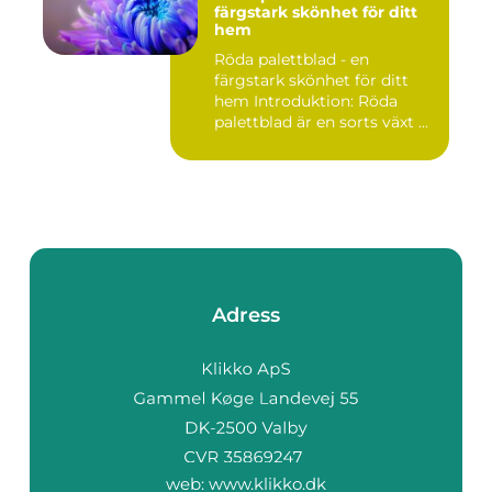
färgstark skönhet för ditt
hem
Röda palettblad - en
färgstark skönhet för ditt
hem Introduktion: Röda
palettblad är en sorts växt ...
Adress
web:
www.klikko.dk