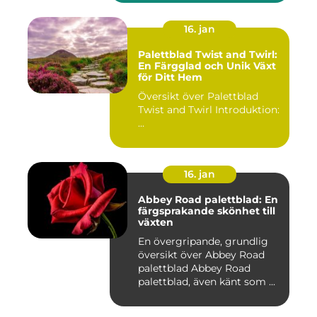
16. jan
Palettblad Twist and Twirl:
En Färgglad och Unik Växt
för Ditt Hem
Översikt över Palettblad
Twist and Twirl Introduktion:
...
16. jan
Abbey Road palettblad: En
färgsprakande skönhet till
växten
En övergripande, grundlig
översikt över Abbey Road
palettblad Abbey Road
palettblad, även känt som ...