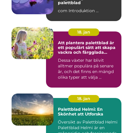
palettblad
com Introduktion ...
18. jan
Att plantera palettblad är
ett populärt sätt att skapa
vackra och färgglada
trädgårdar eller
Dessa växter har blivit
inomhusmiljöer
alltmer populära på senare
år, och det finns en mängd
olika typer att välja ...
18. jan
Palettblad Helmi: En
Skönhet att Utforska
Översikt av Palettblad Helmi
Palettblad Helmi är en