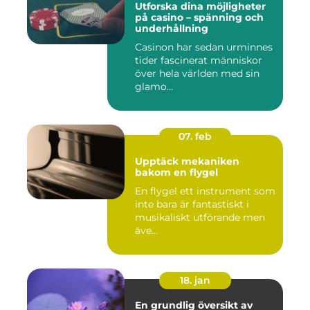
Utforska dina möjligheter
på casino – spänning och
underhållning
Casinon har sedan urminnes
tider fascinerat människor
över hela världen med sin
glamo...
07. feb
Upptäck mekaniken
bakom en flygel
En flygel ett instrument som
inte bara är fantastiskt i
musikaliskt utförande men
äve...
18. jan
En grundlig översikt av