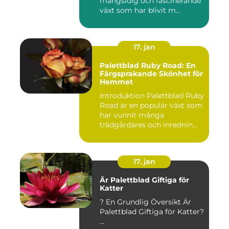
mångsidig och fascinerande
växt som har blivit m...
17. jan
Palettblad Ruby Road: En
Färgsprakande Skönhet för
Hemmet
Introduktion Palettblad Ruby
Road är en populär växt som
har vunnit många
trädgårdares och inrednin...
17. jan
Är Palettblad Giftiga för
Katter
? En Grundlig Översikt Är
Palettblad Giftiga för Katter?
...