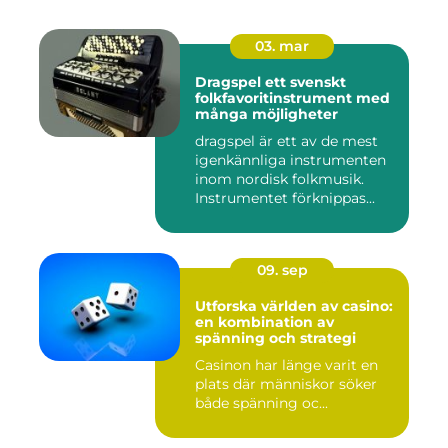
03. mar
Dragspel ett svenskt
folkfavoritinstrument med
många möjligheter
dragspel är ett av de mest
igenkännliga instrumenten
inom nordisk folkmusik.
Instrumentet förknippas...
09. sep
Utforska världen av casino:
en kombination av
spänning och strategi
Casinon har länge varit en
plats där människor söker
både spänning oc...