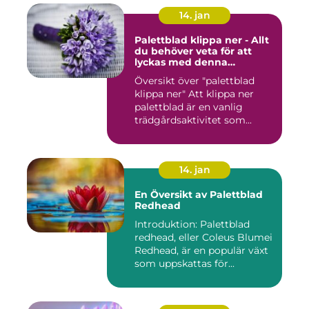
14. jan
Palettblad klippa ner - Allt
du behöver veta för att
lyckas med denna
populära trädgårdsaktivitet
Översikt över "palettblad
klippa ner" Att klippa ner
palettblad är en vanlig
trädgårdsaktivitet som...
14. jan
En Översikt av Palettblad
Redhead
Introduktion: Palettblad
redhead, eller Coleus Blumei
Redhead, är en populär växt
som uppskattas för...