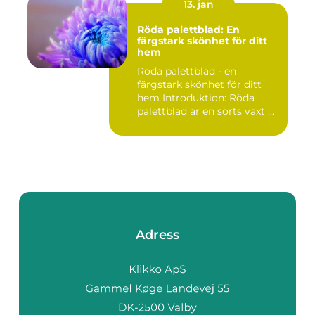
13. jan
Röda palettblad: En
färgstark skönhet för ditt
hem
Röda palettblad - en
färgstark skönhet för ditt
hem Introduktion: Röda
palettblad är en sorts växt ...
Adress