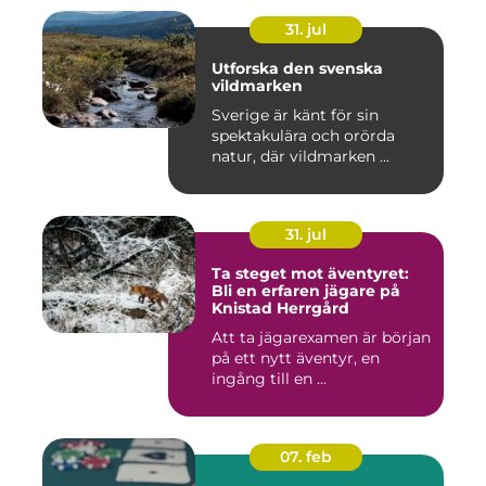
31. jul
Utforska den svenska
vildmarken
Sverige är känt för sin
spektakulära och orörda
natur, där vildmarken ...
31. jul
Ta steget mot äventyret:
Bli en erfaren jägare på
Knistad Herrgård
Att ta jägarexamen är början
på ett nytt äventyr, en
ingång till en ...
07. feb