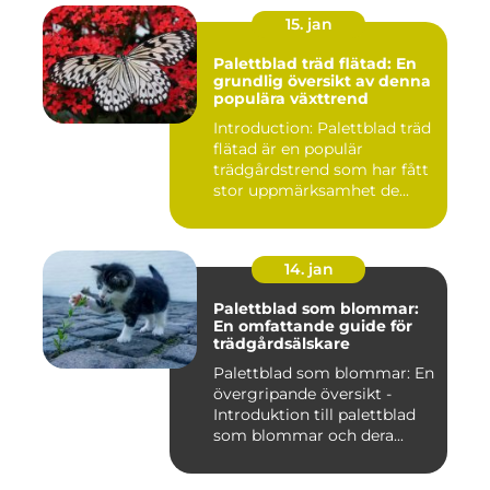
15. jan
Palettblad träd flätad: En
grundlig översikt av denna
populära växttrend
Introduction: Palettblad träd
flätad är en populär
trädgårdstrend som har fått
stor uppmärksamhet de...
14. jan
Palettblad som blommar:
En omfattande guide för
trädgårdsälskare
Palettblad som blommar: En
övergripande översikt -
Introduktion till palettblad
som blommar och dera...