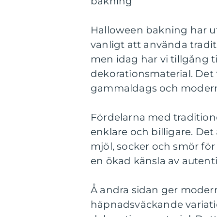
bakning
Halloween bakning har utv
vanligt att använda tradi
men idag har vi tillgång 
dekorationsmaterial. Det
gammaldags och moderna
Fördelarna med traditione
enklare och billigare. De
mjöl, socker och smör för
en ökad känsla av autenti
Å andra sidan ger modern 
häpnadsväckande variatio