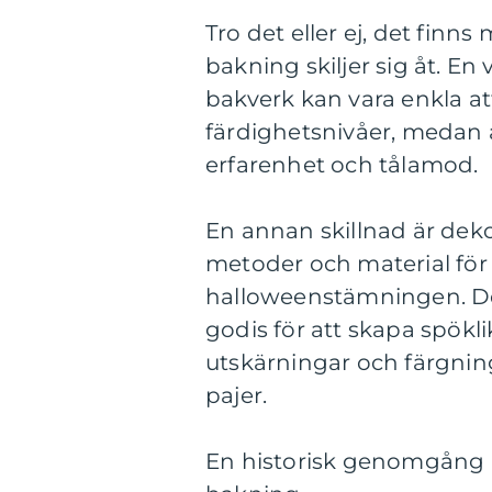
Tro det eller ej, det finn
bakning skiljer sig åt. En 
bakverk kan vara enkla att
färdighetsnivåer, medan
erfarenhet och tålamod.
En annan skillnad är deko
metoder och material för
halloweenstämningen. Det
godis för att skapa spökli
utskärningar och färgning
pajer.
En historisk genomgång a