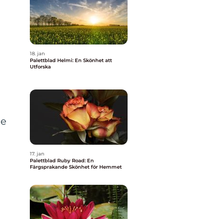
18. jan
Palettblad Helmi: En Skönhet att
Utforska
de
17. jan
Palettblad Ruby Road: En
Färgsprakande Skönhet för Hemmet