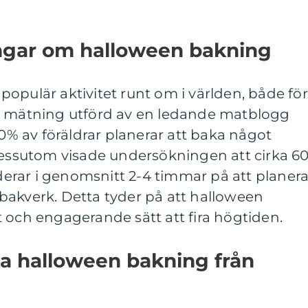
ngar om halloween bakning
opulär aktivitet runt om i världen, både för
n mätning utförd av en ledande matblogg
70% av föräldrar planerar att baka något
 Dessutom visade undersökningen att cirka 6
rar i genomsnitt 2-4 timmar på att planer
bakverk. Detta tyder på att halloween
 och engagerande sätt att fira högtiden.
ika halloween bakning från