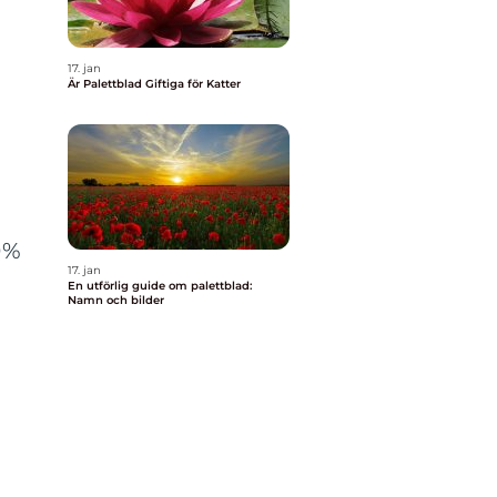
17. jan
Är Palettblad Giftiga för Katter
0%
17. jan
a
En utförlig guide om palettblad:
Namn och bilder