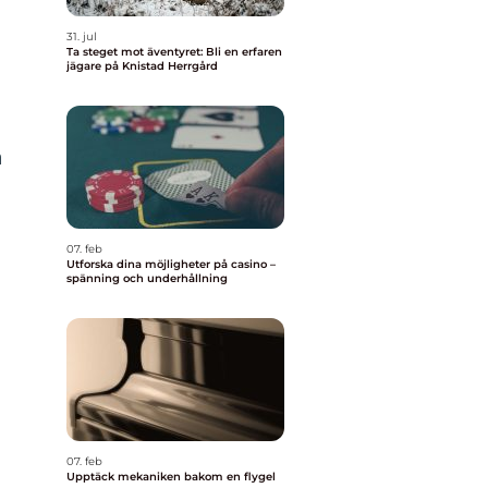
31. jul
Ta steget mot äventyret: Bli en erfaren
jägare på Knistad Herrgård
a
07. feb
Utforska dina möjligheter på casino –
spänning och underhållning
07. feb
Upptäck mekaniken bakom en flygel