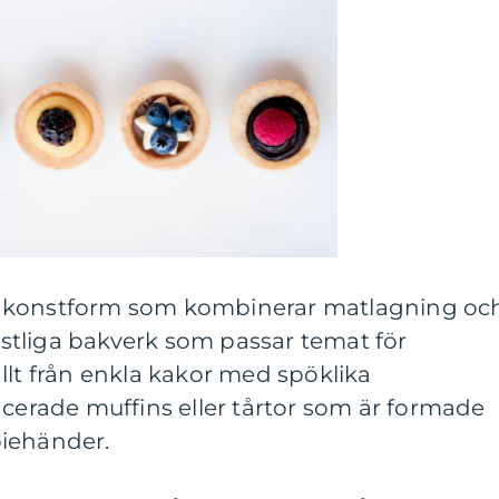
n konstform som kombinerar matlagning oc
festliga bakverk som passar temat för
llt från enkla kakor med spöklika
ncerade muffins eller tårtor som är formade
biehänder.