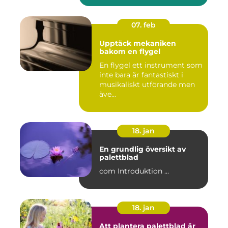
07. feb
Upptäck mekaniken
bakom en flygel
En flygel ett instrument som
inte bara är fantastiskt i
musikaliskt utförande men
äve...
18. jan
En grundlig översikt av
palettblad
com Introduktion ...
18. jan
Att plantera palettblad är