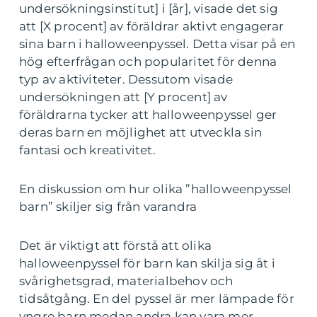
undersökningsinstitut] i [år], visade det sig
att [X procent] av föräldrar aktivt engagerar
sina barn i halloweenpyssel. Detta visar på en
hög efterfrågan och popularitet för denna
typ av aktiviteter. Dessutom visade
undersökningen att [Y procent] av
föräldrarna tycker att halloweenpyssel ger
deras barn en möjlighet att utveckla sin
fantasi och kreativitet.
En diskussion om hur olika ”halloweenpyssel
barn” skiljer sig från varandra
Det är viktigt att förstå att olika
halloweenpyssel för barn kan skilja sig åt i
svårighetsgrad, materialbehov och
tidsåtgång. En del pyssel är mer lämpade för
yngre barn medan andra kan vara mer