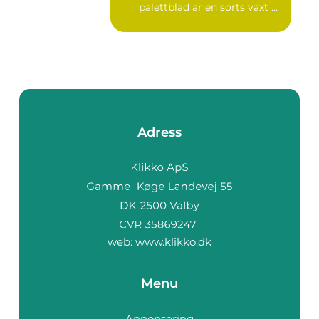
palettblad är en sorts växt ...
Adress
web:
www.klikko.dk
Menu
Annonsering