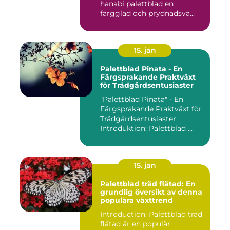
hanabi palettblad en
färgglad och prydnadsvä...
15. jan
Palettblad Pinata - En
Färgsprakande Praktväxt
för Trädgårdsentusiaster
"Palettblad Pinata" - En
Färgsprakande Praktväxt för
Trädgårdsentusiaster
Introduktion: Palettblad ...
15. jan
Palettblad träd flätad: En
grundlig översikt av denna
populära växttrend
Introduction: Palettblad träd
flätad är en populär