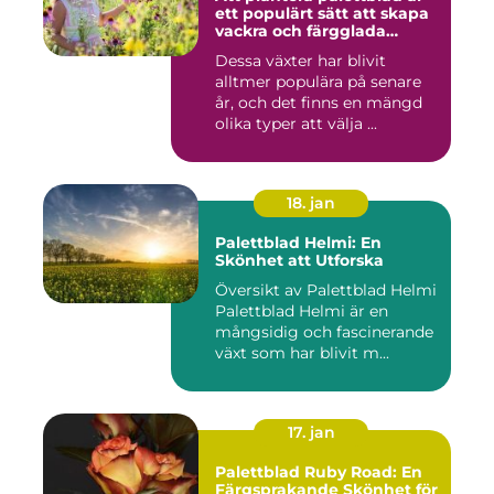
ett populärt sätt att skapa
vackra och färgglada
trädgårdar eller
Dessa växter har blivit
inomhusmiljöer
alltmer populära på senare
år, och det finns en mängd
olika typer att välja ...
18. jan
Palettblad Helmi: En
Skönhet att Utforska
Översikt av Palettblad Helmi
Palettblad Helmi är en
mångsidig och fascinerande
växt som har blivit m...
17. jan
Palettblad Ruby Road: En
Färgsprakande Skönhet för