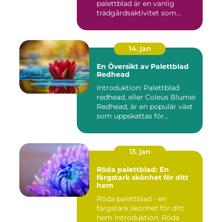
palettblad är en vanlig
trädgårdsaktivitet som...
14. jan
En Översikt av Palettblad
Redhead
Introduktion: Palettblad
redhead, eller Coleus Blumei
Redhead, är en populär växt
som uppskattas för...
13. jan
Röda palettblad: En
färgstark skönhet för ditt
hem
Röda palettblad - en
färgstark skönhet för ditt
hem Introduktion: Röda