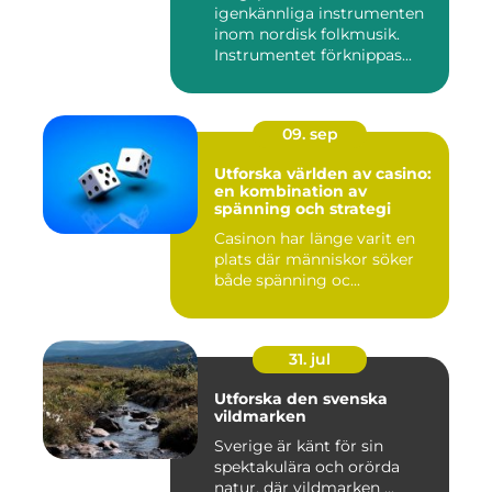
igenkännliga instrumenten
inom nordisk folkmusik.
Instrumentet förknippas...
09. sep
Utforska världen av casino:
en kombination av
spänning och strategi
Casinon har länge varit en
plats där människor söker
både spänning oc...
31. jul
Utforska den svenska
vildmarken
Sverige är känt för sin
spektakulära och orörda
natur, där vildmarken ...