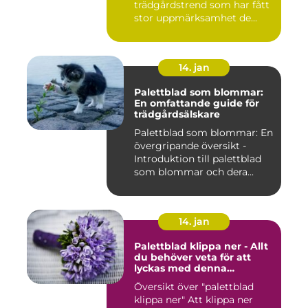
trädgårdstrend som har fått
stor uppmärksamhet de...
14. jan
Palettblad som blommar:
En omfattande guide för
trädgårdsälskare
Palettblad som blommar: En
övergripande översikt -
Introduktion till palettblad
som blommar och dera...
14. jan
Palettblad klippa ner - Allt
du behöver veta för att
lyckas med denna
populära trädgårdsaktivitet
Översikt över "palettblad
klippa ner" Att klippa ner