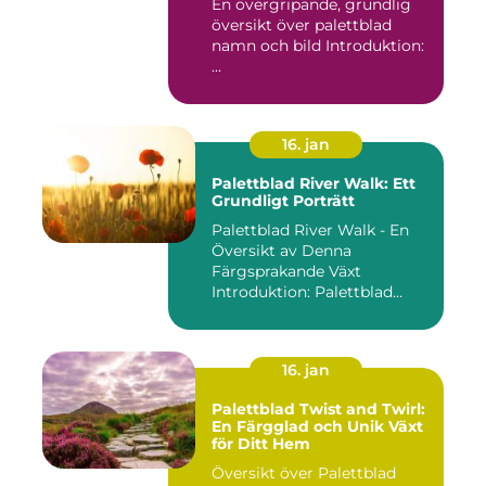
En övergripande, grundlig
översikt över palettblad
namn och bild Introduktion:
...
16. jan
Palettblad River Walk: Ett
Grundligt Porträtt
Palettblad River Walk - En
Översikt av Denna
Färgsprakande Växt
Introduktion: Palettblad
River Walk...
16. jan
Palettblad Twist and Twirl:
En Färgglad och Unik Växt
för Ditt Hem
Översikt över Palettblad