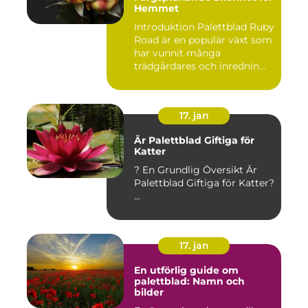
Hemmet
Introduktion Palettblad Ruby
Road är en populär växt som
har vunnit många
trädgårdares och inrednin...
17. jan
Är Palettblad Giftiga för
Katter
? En Grundlig Översikt Är
Palettblad Giftiga för Katter?
...
17. jan
En utförlig guide om
palettblad: Namn och
bilder