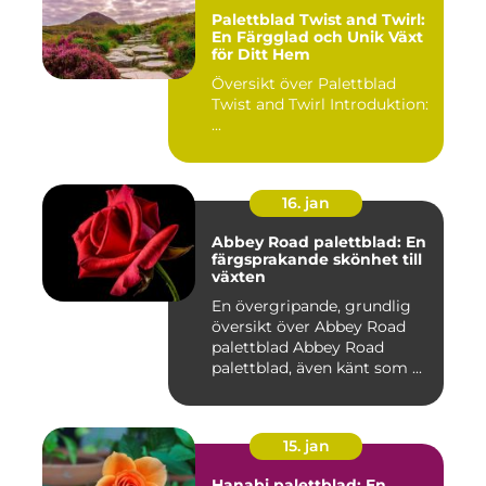
Palettblad Twist and Twirl:
En Färgglad och Unik Växt
för Ditt Hem
Översikt över Palettblad
Twist and Twirl Introduktion:
...
16. jan
Abbey Road palettblad: En
färgsprakande skönhet till
växten
En övergripande, grundlig
översikt över Abbey Road
palettblad Abbey Road
palettblad, även känt som ...
15. jan
Hanabi palettblad: En