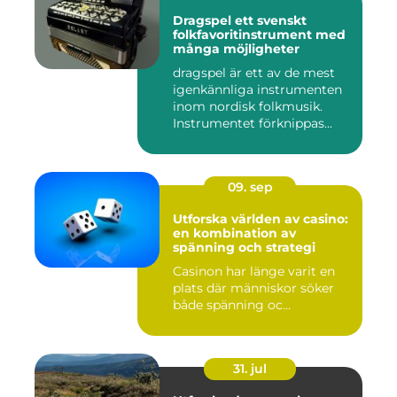
Dragspel ett svenskt
folkfavoritinstrument med
många möjligheter
dragspel är ett av de mest
igenkännliga instrumenten
inom nordisk folkmusik.
Instrumentet förknippas...
09. sep
Utforska världen av casino:
en kombination av
spänning och strategi
Casinon har länge varit en
plats där människor söker
både spänning oc...
31. jul