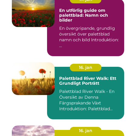
En utförlig guide om
palettblad: Namn och
bilder
En övergripande, grundlig
översikt över palettblad
namn och bild Introduktion:
...
16. jan
Palettblad River Walk: Ett
Grundligt Porträtt
Palettblad River Walk - En
Översikt av Denna
Färgsprakande Växt
Introduktion: Palettblad
River Walk...
16. jan