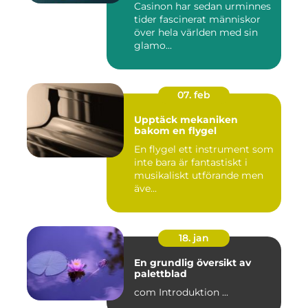
Casinon har sedan urminnes
tider fascinerat människor
över hela världen med sin
glamo...
07. feb
Upptäck mekaniken
bakom en flygel
En flygel ett instrument som
inte bara är fantastiskt i
musikaliskt utförande men
äve...
18. jan
En grundlig översikt av
palettblad
com Introduktion ...