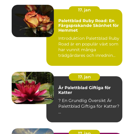
17. jan
Palettblad Ruby Road: En
Färgsprakande Skönhet för
Hemmet
Introduktion Palettblad Ruby
Road är en populär växt som
har vunnit många
trädgårdares och inrednin...
17. jan
Är Palettblad Giftiga för
Katter
? En Grundlig Översikt Är
Palettblad Giftiga för Katter?
...
17. jan