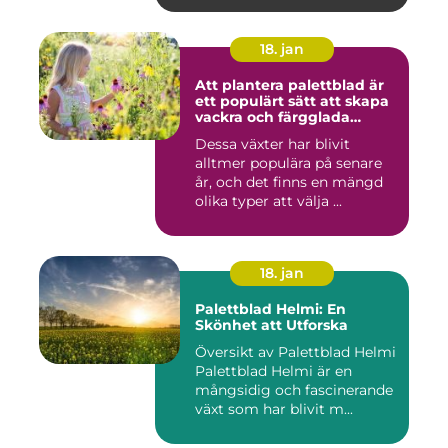
18. jan
Att plantera palettblad är
ett populärt sätt att skapa
vackra och färgglada
trädgårdar eller
Dessa växter har blivit
inomhusmiljöer
alltmer populära på senare
år, och det finns en mängd
olika typer att välja ...
18. jan
Palettblad Helmi: En
Skönhet att Utforska
Översikt av Palettblad Helmi
Palettblad Helmi är en
mångsidig och fascinerande
växt som har blivit m...