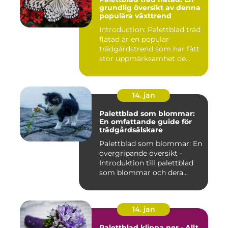
grundlig översikt av denna
populära växttrend
Introduction: Palettblad träd
flätad är en populär
trädgårdstrend som har fått
stor uppmärksamhet de...
14. jan
Palettblad som blommar:
En omfattande guide för
trädgårdsälskare
Palettblad som blommar: En
övergripande översikt -
Introduktion till palettblad
som blommar och dera...
14. jan
Palettblad klippa ner - Allt