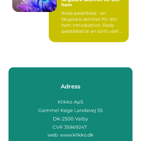
hem
Röda palettblad - en
färgstark skönhet för ditt
hem Introduktion: Röda
palettblad är en sorts växt ...
Adress
web:
www.klikko.dk