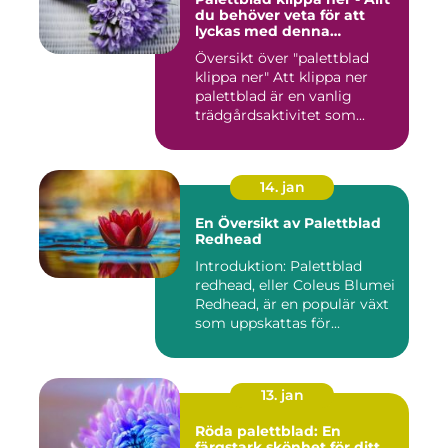
du behöver veta för att
lyckas med denna
populära trädgårdsaktivitet
Översikt över "palettblad
klippa ner" Att klippa ner
palettblad är en vanlig
trädgårdsaktivitet som...
14. jan
En Översikt av Palettblad
Redhead
Introduktion: Palettblad
redhead, eller Coleus Blumei
Redhead, är en populär växt
som uppskattas för...
13. jan
Röda palettblad: En
färgstark skönhet för ditt