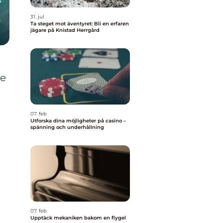
31. jul
Ta steget mot äventyret: Bli en erfaren
jägare på Knistad Herrgård
ge
07. feb
Utforska dina möjligheter på casino –
spänning och underhållning
07. feb
n
Upptäck mekaniken bakom en flygel