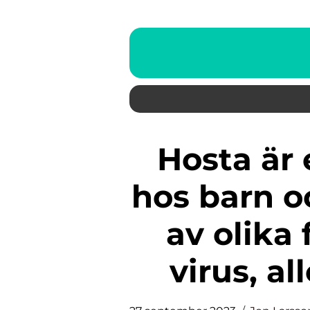
Hosta är en vanlig åkomma
hos barn o
av olika 
virus, al