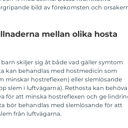
rgripande bild av förekomsten och orsaker
llnaderna mellan olika hosta
 barn skiljer sig åt både vad gäller symtom
sta kan behandlas med hostmedicin som
om minskar hostreflexen) eller slemlösande
 upp slem i luftvägarna). Rethosta kan behöva
 för att minska hostreflexen och ge lindri
osta bör behandlas med slemlösande för att
slem från luftvägarna.