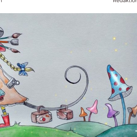
n
Redaktio