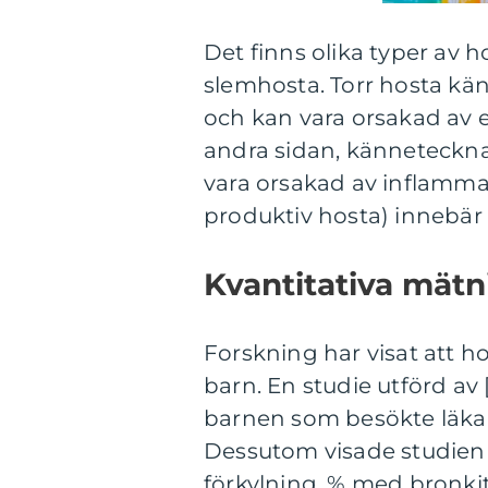
Det finns olika typer av h
slemhosta. Torr hosta kän
och kan vara orsakad av en
andra sidan, känneteckna
vara orsakad av inflamma
produktiv hosta) innebär 
Kvantitativa mät
Forskning har visat att ho
barn. En studie utförd av
barnen som besökte läka
Dessutom visade studien 
förkylning, % med bronki