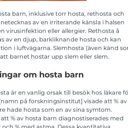
osta barn, inklusive torr hosta, rethosta och
netecknas av en irriterande känsla i halsen
 virusinfektion eller allergier. Rethosta å
s av en djup, barkliknande hosta och kan
tion i luftvägarna. Slemhosta (även känd s
att barnet hostar upp slem eller slem.
ningar om hosta barn
sta är en vanlig orsak till besök hos läkare f
 [namn på forskningsinstitut] visade att % av
re hade hosta som en av sina symtom.
att % av hosta barn diagnostiserades med
t och % med astma. Dessa kvantitativa