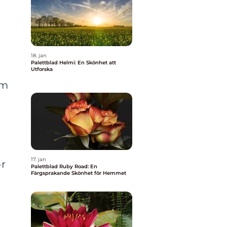
18. jan
Palettblad Helmi: En Skönhet att
Utforska
om
17. jan
ör
Palettblad Ruby Road: En
Färgsprakande Skönhet för Hemmet