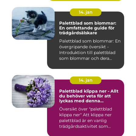
14. jan
Palettblad som blommar:
En omfattande guide för
trädgårdsälskare
Palettblad som blommar: En
övergripande översikt -
Introduktion till palettblad
som blommar och dera...
14. jan
Palettblad klippa ner - Allt
du behöver veta för att
lyckas med denna
populära trädgårdsaktivitet
Översikt över "palettblad
klippa ner" Att klippa ner
palettblad är en vanlig
trädgårdsaktivitet som...