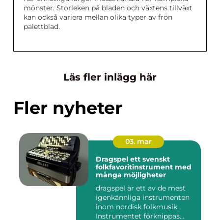
mönster. Storleken på bladen och växtens tillväxt
kan också variera mellan olika typer av frön
palettblad.
Läs fler inlägg här
Fler nyheter
03. mar
Dragspel ett svenskt
folkfavoritinstrument med
många möjligheter
dragspel är ett av de mest
igenkännliga instrumenten
inom nordisk folkmusik.
Instrumentet förknippas...