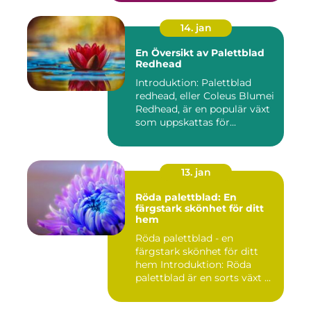
14. jan
En Översikt av Palettblad
Redhead
Introduktion: Palettblad
redhead, eller Coleus Blumei
Redhead, är en populär växt
som uppskattas för...
13. jan
Röda palettblad: En
färgstark skönhet för ditt
hem
Röda palettblad - en
färgstark skönhet för ditt
hem Introduktion: Röda
palettblad är en sorts växt ...