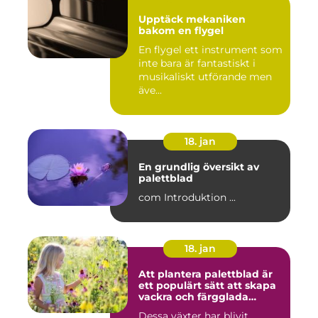
Upptäck mekaniken
bakom en flygel
En flygel ett instrument som
inte bara är fantastiskt i
musikaliskt utförande men
äve...
18. jan
En grundlig översikt av
palettblad
com Introduktion ...
18. jan
Att plantera palettblad är
ett populärt sätt att skapa
vackra och färgglada
trädgårdar eller
Dessa växter har blivit