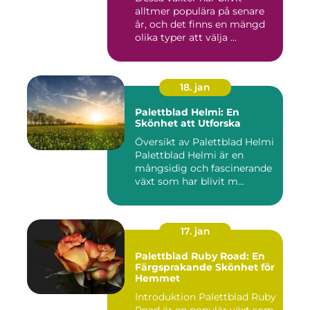
inomhusmiljöer
alltmer populära på senare
år, och det finns en mängd
olika typer att välja ...
18. jan
Palettblad Helmi: En
Skönhet att Utforska
Översikt av Palettblad Helmi
Palettblad Helmi är en
mångsidig och fascinerande
växt som har blivit m...
17. jan
Palettblad Ruby Road: En
Färgsprakande Skönhet för
Hemmet
Introduktion Palettblad Ruby