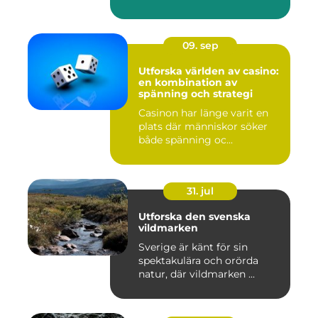
09. sep
Utforska världen av casino:
en kombination av
spänning och strategi
Casinon har länge varit en
plats där människor söker
både spänning oc...
31. jul
Utforska den svenska
vildmarken
Sverige är känt för sin
spektakulära och orörda
natur, där vildmarken ...