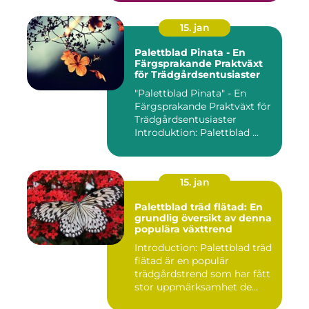
15. jan
Palettblad Pinata - En
Färgsprakande Praktväxt
för Trädgårdsentusiaster
"Palettblad Pinata" - En
Färgsprakande Praktväxt för
Trädgårdsentusiaster
Introduktion: Palettblad ...
15. jan
Palettblad träd flätad: En
grundlig översikt av denna
populära växttrend
Introduction: Palettblad träd
flätad är en populär
trädgårdstrend som har fått
stor uppmärksamhet de...