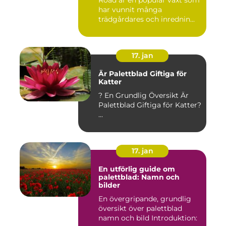
Road är en populär växt som
har vunnit många
trädgårdares och inrednin...
17. jan
Är Palettblad Giftiga för
Katter
? En Grundlig Översikt Är
Palettblad Giftiga för Katter?
...
17. jan
En utförlig guide om
palettblad: Namn och
bilder
En övergripande, grundlig
översikt över palettblad
namn och bild Introduktion: