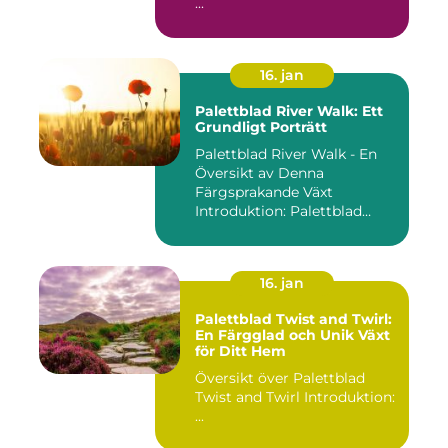
...
16. jan
Palettblad River Walk: Ett
Grundligt Porträtt
Palettblad River Walk - En
Översikt av Denna
Färgsprakande Växt
Introduktion: Palettblad
River Walk...
16. jan
Palettblad Twist and Twirl:
En Färgglad och Unik Växt
för Ditt Hem
Översikt över Palettblad
Twist and Twirl Introduktion:
...