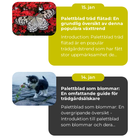
15. jan
Palettblad träd flätad: En
grundlig översikt av denna
populära växttrend
Introduction: Palettblad träd
flätad är en populär
trädgårdstrend som har fått
stor uppmärksamhet de...
14. jan
Palettblad som blommar:
En omfattande guide för
trädgårdsälskare
Palettblad som blommar: En
övergripande översikt -
Introduktion till palettblad
som blommar och dera...