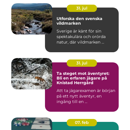
31. jul
Utforska den svenska
vildmarken
Sverige är känt för sin
spektakulära och orörda
natur, där vildmarken ...
31. jul
Ta steget mot äventyret:
Bli en erfaren jägare på
Knistad Herrgård
Att ta jägarexamen är början
på ett nytt äventyr, en
ingång till en ...
07. feb