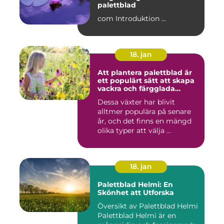
palettblad
com Introduktion ...
18. jan
Att plantera palettblad är
ett populärt sätt att skapa
vackra och färgglada
trädgårdar eller
Dessa växter har blivit
inomhusmiljöer
alltmer populära på senare
år, och det finns en mängd
olika typer att välja ...
18. jan
Palettblad Helmi: En
Skönhet att Utforska
Översikt av Palettblad Helmi
Palettblad Helmi är en