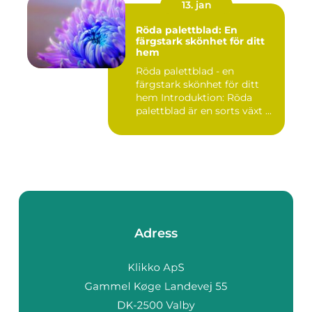
13. jan
Röda palettblad: En
färgstark skönhet för ditt
hem
Röda palettblad - en
färgstark skönhet för ditt
hem Introduktion: Röda
palettblad är en sorts växt ...
Adress