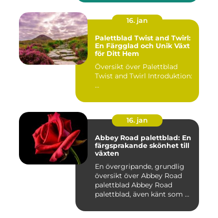
16. jan
Palettblad Twist and Twirl:
En Färgglad och Unik Växt
för Ditt Hem
Översikt över Palettblad
Twist and Twirl Introduktion:
...
16. jan
Abbey Road palettblad: En
färgsprakande skönhet till
växten
En övergripande, grundlig
översikt över Abbey Road
palettblad Abbey Road
palettblad, även känt som ...