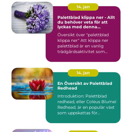
14. jan
Palettblad klippa ner - Allt
du behöver veta för att
lyckas med denna
populära trädgårdsaktivitet
Översikt över "palettblad
klippa ner" Att klippa ner
palettblad är en vanlig
trädgårdsaktivitet som...
14. jan
En Översikt av Palettblad
Redhead
Introduktion: Palettblad
redhead, eller Coleus Blumei
Redhead, är en populär växt
som uppskattas för...