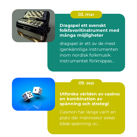
03. mar
Dragspel ett svenskt
folkfavoritinstrument med
många möjligheter
dragspel är ett av de mest
igenkännliga instrumenten
inom nordisk folkmusik.
Instrumentet förknippas...
09. sep
Utforska världen av casino:
en kombination av
spänning och strategi
Casinon har länge varit en
plats där människor söker
både spänning oc...