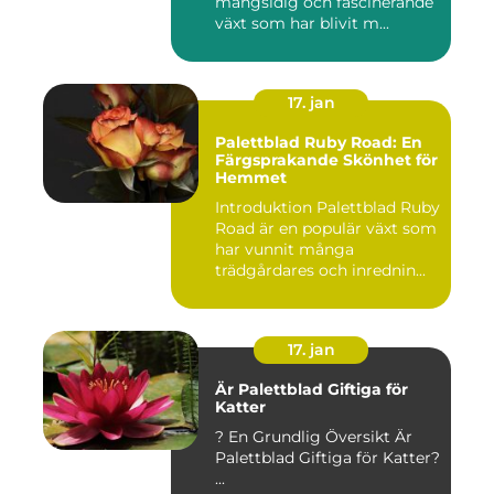
mångsidig och fascinerande
växt som har blivit m...
17. jan
Palettblad Ruby Road: En
Färgsprakande Skönhet för
Hemmet
Introduktion Palettblad Ruby
Road är en populär växt som
har vunnit många
trädgårdares och inrednin...
17. jan
Är Palettblad Giftiga för
Katter
? En Grundlig Översikt Är
Palettblad Giftiga för Katter?
...