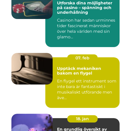
Utforska dina möjligheter
på casino – spänning och
underhållning
Casinon har sedan urminnes
tider fascinerat människor
över hela världen med sin
glamo...
07. feb
Upptäck mekaniken
bakom en flygel
En flygel ett instrument som
inte bara är fantastiskt i
musikaliskt utförande men
äve...
18. jan
En grundlig översikt av