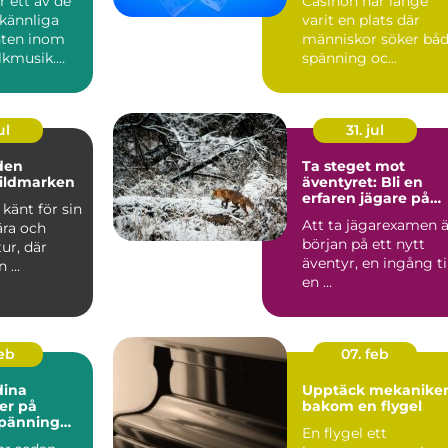
r ett av de
Casinon har länge
strategi
kännliga
varit en plats där
nten inom
människor söker bå
lkmusik.
spänning oc...
tet
..
ul
31. jul
den
Ta steget mot
vildmarken
äventyret: Bli en
erfaren jägare på
 känt för sin
Knistad Herrgård
Att ta jägarexamen ä
ära och
början på ett nytt
ur, där
äventyr, en ingång ti
 ...
en ...
feb
07. feb
dina
Upptäck mekanike
er på
bakom en flygel
spänning
En flygel ett
rhållning