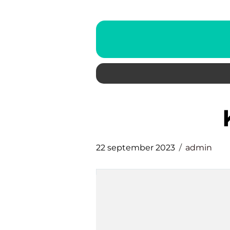
22 september 2023
admin