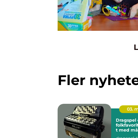
L
Fler nyhet
03. 
Dragspel ett svenskt
folkfavor
t med m
möjlighet