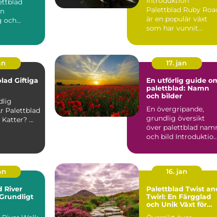
Introduktion
ettblad
Palettblad Ruby Roa
en
är en populär växt
g och
som har vunnit
de växt
många trädgårdares
ivit m...
och inrednin...
an
17. jan
lad Giftiga
En utförlig guide o
palettblad: Namn
och bilder
dlig
En övergripande,
grundlig översikt
Giftiga för Katter? ...
över palettblad nam
och bild Introduktion:
...
an
16. jan
d River
Palettblad Twist an
 Grundligt
Twirl: En Färgglad
och Unik Växt för
Ditt Hem