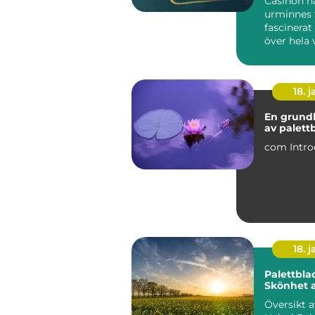
Casinon h
urminnes 
fascinera
över hela 
med sin gl
18. j
En grundl
av palett
18. j
Palettbla
Skönhet a
Översikt a