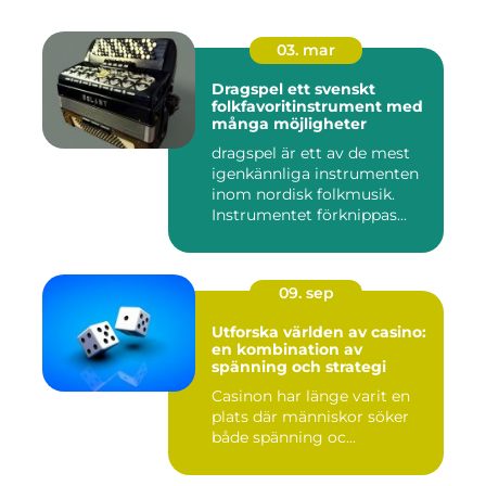
03. mar
Dragspel ett svenskt
folkfavoritinstrument med
många möjligheter
dragspel är ett av de mest
igenkännliga instrumenten
inom nordisk folkmusik.
Instrumentet förknippas...
09. sep
Utforska världen av casino:
en kombination av
spänning och strategi
Casinon har länge varit en
plats där människor söker
både spänning oc...