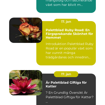
mångsidig och fascinerande
växt som har blivit m...
17. jan
Palettblad Ruby Road: En
Färgsprakande Skönhet för
Hemmet
Introduktion Palettblad Ruby
Road är en populär växt som
har vunnit många
trädgårdares och inrednin...
17. jan
Är Palettblad Giftiga för
Katter
? En Grundlig Översikt Är
Palettblad Giftiga för Katter?
...