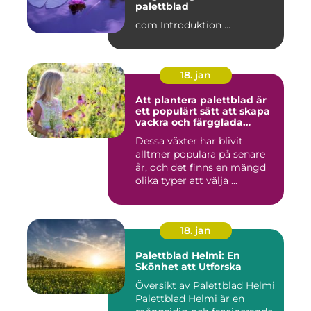
palettblad
com Introduktion ...
18. jan
Att plantera palettblad är
ett populärt sätt att skapa
vackra och färgglada
trädgårdar eller
Dessa växter har blivit
inomhusmiljöer
alltmer populära på senare
år, och det finns en mängd
olika typer att välja ...
18. jan
Palettblad Helmi: En
Skönhet att Utforska
Översikt av Palettblad Helmi
Palettblad Helmi är en