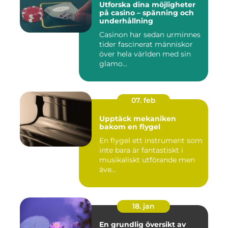
Utforska dina möjligheter
på casino – spänning och
underhållning
Casinon har sedan urminnes
tider fascinerat människor
över hela världen med sin
glamo...
07. feb
Upptäck mekaniken
bakom en flygel
En flygel ett instrument som
inte bara är fantastiskt i
musikaliskt utförande men
äve...
18. jan
En grundlig översikt av