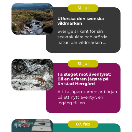
31. jul
Utforska den svenska
vildmarken
Sverige är känt för sin
spektakulära och orörda
natur, där vildmarken ...
31. jul
Ta steget mot äventyret:
Bli en erfaren jägare på
Knistad Herrgård
Att ta jägarexamen är början
på ett nytt äventyr, en
ingång till en ...
07. feb