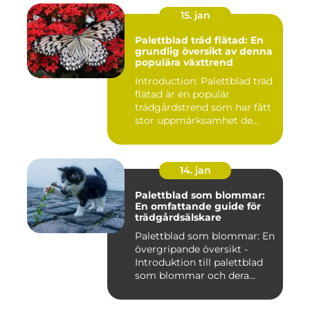
15. jan
Palettblad träd flätad: En
grundlig översikt av denna
populära växttrend
Introduction: Palettblad träd
flätad är en populär
trädgårdstrend som har fått
stor uppmärksamhet de...
14. jan
Palettblad som blommar:
En omfattande guide för
trädgårdsälskare
Palettblad som blommar: En
övergripande översikt -
Introduktion till palettblad
som blommar och dera...