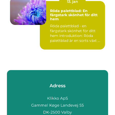
13. jan
Röda palettblad: En
färgstark skönhet för ditt
hem
Röda palettblad - en
färgstark skönhet för ditt
hem Introduktion: Röda
palettblad är en sorts växt ...
Adress