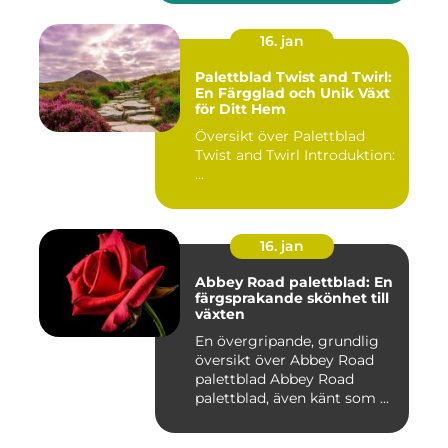
16. jan
Palettblad Twist and Twirl:
En Färgglad och Unik Växt
för Ditt Hem
Översikt över Palettblad
Twist and Twirl Introduktion:
...
16. jan
Abbey Road palettblad: En
färgsprakande skönhet till
växten
En övergripande, grundlig
översikt över Abbey Road
palettblad Abbey Road
palettblad, även känt som ...