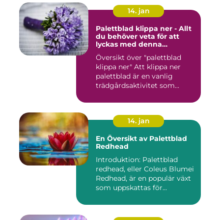
14. jan
Palettblad klippa ner - Allt
du behöver veta för att
lyckas med denna
populära trädgårdsaktivitet
Översikt över "palettblad
klippa ner" Att klippa ner
palettblad är en vanlig
trädgårdsaktivitet som...
14. jan
En Översikt av Palettblad
Redhead
Introduktion: Palettblad
redhead, eller Coleus Blumei
Redhead, är en populär växt
som uppskattas för...