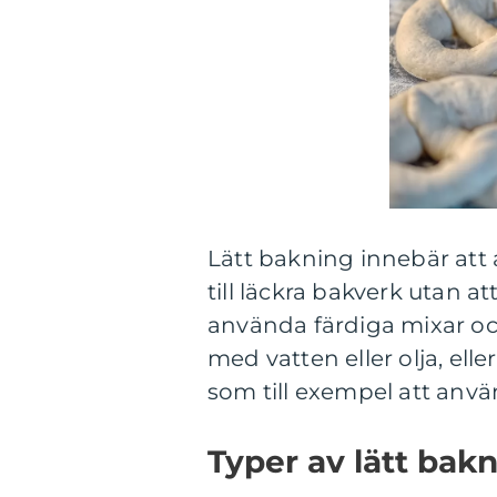
Lätt bakning innebär att 
till läckra bakverk utan at
använda färdiga mixar o
med vatten eller olja, el
som till exempel att anv
Typer av lätt bak