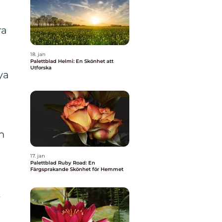
ra
18. jan
Palettblad Helmi: En Skönhet att
Utforska
ya
an
17. jan
Palettblad Ruby Road: En
Färgsprakande Skönhet för Hemmet
t