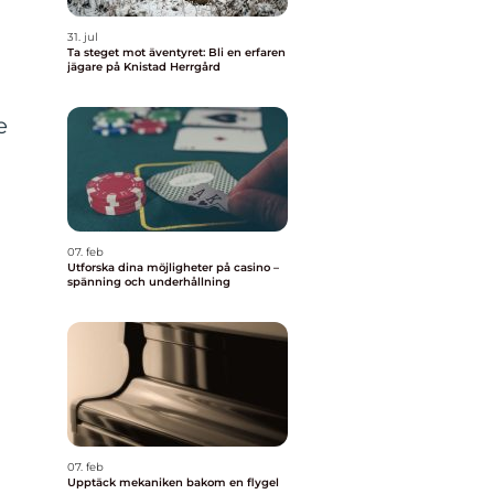
31. jul
Ta steget mot äventyret: Bli en erfaren
jägare på Knistad Herrgård
e
07. feb
Utforska dina möjligheter på casino –
spänning och underhållning
07. feb
Upptäck mekaniken bakom en flygel