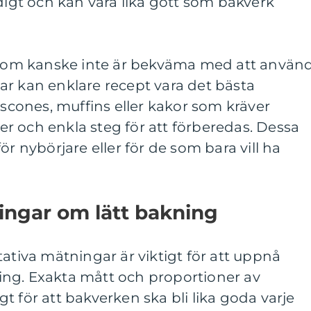
rdigt och kan vara lika gott som bakverk
e som kanske inte är bekväma med att använ
ar kan enklare recept vara det bästa
 scones, muffins eller kakor som kräver
r och enkla steg för att förberedas. Dessa
ör nybörjare eller för de som bara vill ha
ingar om lätt bakning
tativa mätningar är viktigt för att uppnå
ng. Exakta mått och proportioner av
t för att bakverken ska bli lika goda varje