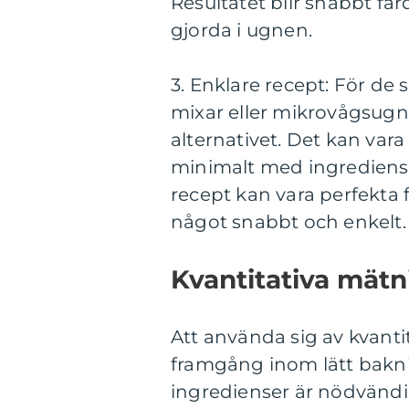
Resultatet blir snabbt fä
gjorda i ugnen.
3. Enklare recept: För d
mixar eller mikrovågsugn
alternativet. Det kan vara
minimalt med ingrediense
recept kan vara perfekta f
något snabbt och enkelt.
Kvantitativa mätn
Att använda sig av kvanti
framgång inom lätt bakni
ingredienser är nödvändig