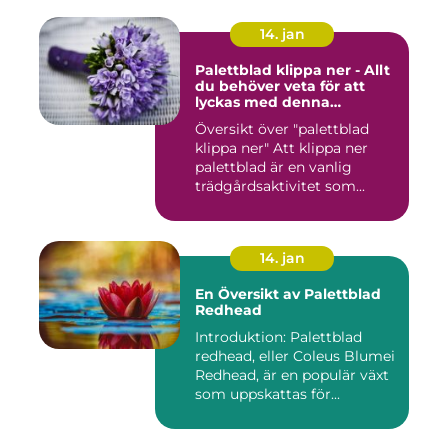
14. jan
Palettblad klippa ner - Allt
du behöver veta för att
lyckas med denna
populära trädgårdsaktivitet
Översikt över "palettblad
klippa ner" Att klippa ner
palettblad är en vanlig
trädgårdsaktivitet som...
14. jan
En Översikt av Palettblad
Redhead
Introduktion: Palettblad
redhead, eller Coleus Blumei
Redhead, är en populär växt
som uppskattas för...