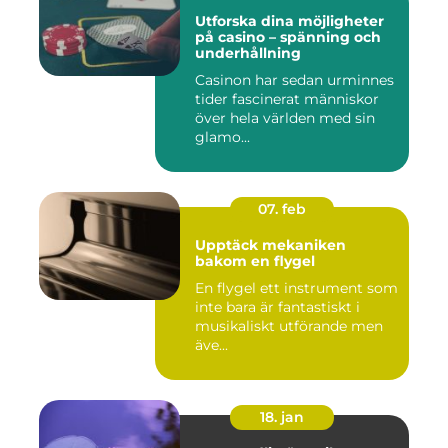
Utforska dina möjligheter
på casino – spänning och
underhållning
Casinon har sedan urminnes
tider fascinerat människor
över hela världen med sin
glamo...
07. feb
Upptäck mekaniken
bakom en flygel
En flygel ett instrument som
inte bara är fantastiskt i
musikaliskt utförande men
äve...
18. jan