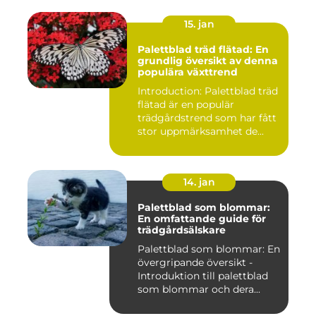
15. jan
Palettblad träd flätad: En
grundlig översikt av denna
populära växttrend
Introduction: Palettblad träd
flätad är en populär
trädgårdstrend som har fått
stor uppmärksamhet de...
14. jan
Palettblad som blommar:
En omfattande guide för
trädgårdsälskare
Palettblad som blommar: En
övergripande översikt -
Introduktion till palettblad
som blommar och dera...