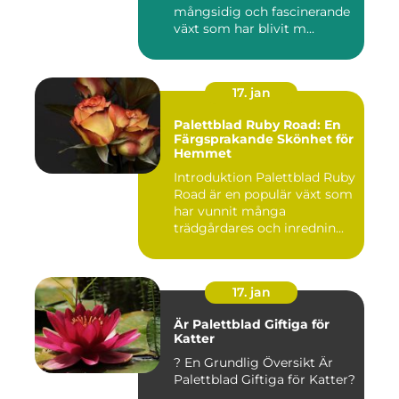
mångsidig och fascinerande
växt som har blivit m...
17. jan
Palettblad Ruby Road: En
Färgsprakande Skönhet för
Hemmet
Introduktion Palettblad Ruby
Road är en populär växt som
har vunnit många
trädgårdares och inrednin...
17. jan
Är Palettblad Giftiga för
Katter
? En Grundlig Översikt Är
Palettblad Giftiga för Katter?
...