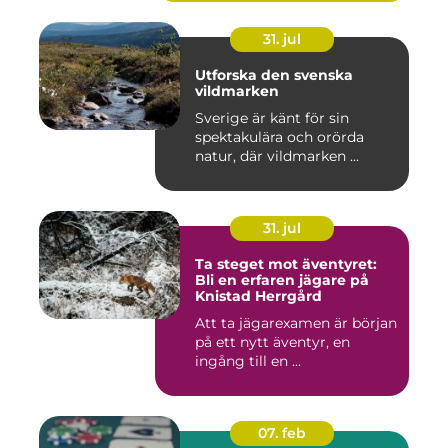
31. jul
Utforska den svenska
vildmarken
Sverige är känt för sin
spektakulära och orörda
natur, där vildmarken ...
31. jul
Ta steget mot äventyret:
Bli en erfaren jägare på
Knistad Herrgård
Att ta jägarexamen är början
på ett nytt äventyr, en
ingång till en ...
07. feb