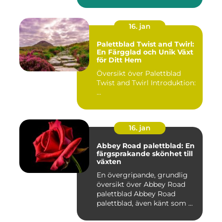
River Walk...
16. jan
Palettblad Twist and Twirl:
En Färgglad och Unik Växt
för Ditt Hem
Översikt över Palettblad
Twist and Twirl Introduktion:
...
16. jan
Abbey Road palettblad: En
färgsprakande skönhet till
växten
En övergripande, grundlig
översikt över Abbey Road
palettblad Abbey Road
palettblad, även känt som ...