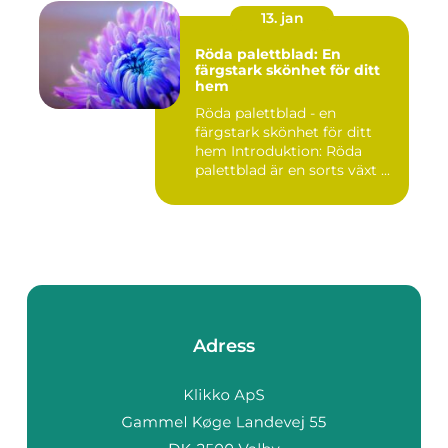
13. jan
Röda palettblad: En
färgstark skönhet för ditt
hem
Röda palettblad - en
färgstark skönhet för ditt
hem Introduktion: Röda
palettblad är en sorts växt ...
Adress