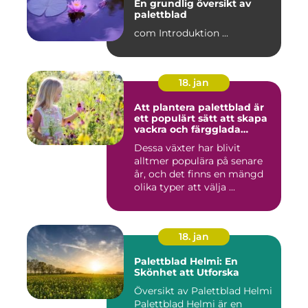
En grundlig översikt av
palettblad
com Introduktion ...
18. jan
Att plantera palettblad är
ett populärt sätt att skapa
vackra och färgglada
trädgårdar eller
Dessa växter har blivit
inomhusmiljöer
alltmer populära på senare
år, och det finns en mängd
olika typer att välja ...
18. jan
Palettblad Helmi: En
Skönhet att Utforska
Översikt av Palettblad Helmi
Palettblad Helmi är en