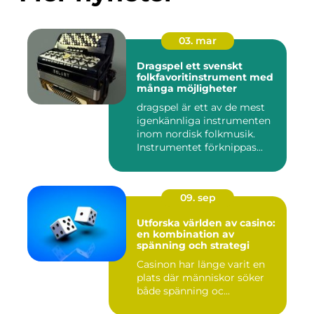
03. mar
Dragspel ett svenskt
folkfavoritinstrument med
många möjligheter
dragspel är ett av de mest
igenkännliga instrumenten
inom nordisk folkmusik.
Instrumentet förknippas...
09. sep
Utforska världen av casino:
en kombination av
spänning och strategi
Casinon har länge varit en
plats där människor söker
både spänning oc...