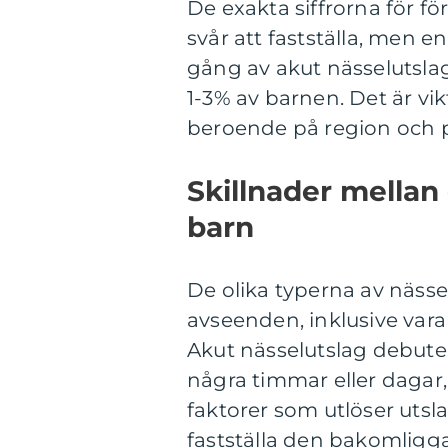
De exakta siffrorna för f
svår att fastställa, men 
gång av akut nässelutsla
1-3% av barnen. Det är vikt
beroende på region och 
Skillnader mellan 
barn
De olika typerna av nässelu
avseenden, inklusive var
Akut nässelutslag debuter
några timmar eller dagar,
faktorer som utlöser utsla
fastställa den bakomligg