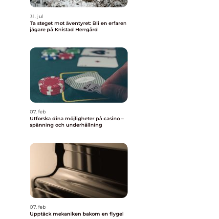
31. jul
Ta steget mot äventyret: Bli en erfaren
jägare på Knistad Herrgård
07. feb
Utforska dina möjligheter på casino –
spänning och underhållning
07. feb
Upptäck mekaniken bakom en flygel