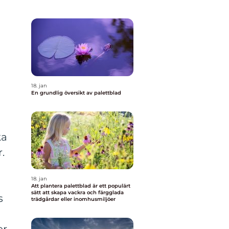
18. jan
En grundlig översikt av palettblad
ka
.
18. jan
Att plantera palettblad är ett populärt
sätt att skapa vackra och färgglada
s
trädgårdar eller inomhusmiljöer
er