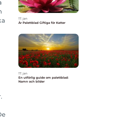
a
n
17. jan
ka
Är Palettblad Giftiga för Katter
17. jan
En utförlig guide om palettblad:
Namn och bilder
.
De