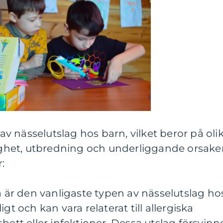
 av nässelutslag hos barn, vilket beror på oli
tighet, utbredning och underliggande orsaker
:
ta är den vanligaste typen av nässelutslag ho
gt och kan vara relaterat till allergiska
bett eller infektioner. Dessa utslag försvinn