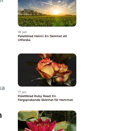
18. jan
Palettblad Helmi: En Skönhet att
Utforska
ka
17. jan
Palettblad Ruby Road: En
Färgsprakande Skönhet för Hemmet
n