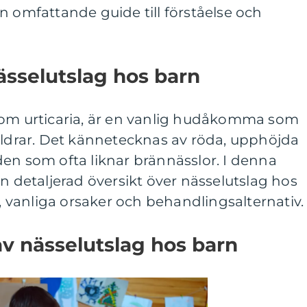
n omfattande guide till förståelse och
nässelutslag hos barn
som urticaria, är en vanlig hudåkomma som
åldrar. Det kännetecknas av röda, upphöjda
en som ofta liknar brännässlor. I denna
en detaljerad översikt över nässelutslag hos
r, vanliga orsaker och behandlingsalternativ.
av nässelutslag hos barn