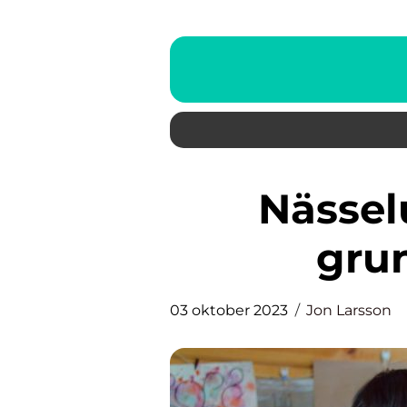
Nässelutslag barn – En
grun
03 oktober 2023
Jon Larsson