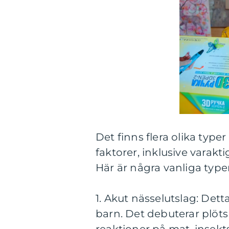
Det finns flera olika typer
faktorer, inklusive varak
Här är några vanliga typer
1. Akut nässelutslag: Det
barn. Det debuterar plötsli
reaktioner på mat, insekts