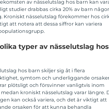
örekomsten av nässelutslag hos barn kan var
enligt studier drabbas cirka 20% av barn någo
g. Kroniskt nässelutslag förekommer hos cir
igt att notera att dessa siffror kan variera
populationsgrupp.
olika typer av nässelutslag hos
tslag hos barn skiljer sig åt i flera
aktighet, symtom och underliggande orsaker
ar plötsligt och försvinner vanligtvis inom
 medan kroniskt nässelutslag varar längre. 
gen kan också variera, och det är viktigt att
ande orsaken för att kunna behandla