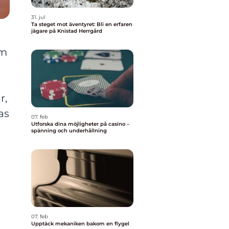
31. jul
Ta steget mot äventyret: Bli en erfaren
jägare på Knistad Herrgård
t
om
r,
as
07. feb
Utforska dina möjligheter på casino –
spänning och underhållning
07. feb
Upptäck mekaniken bakom en flygel