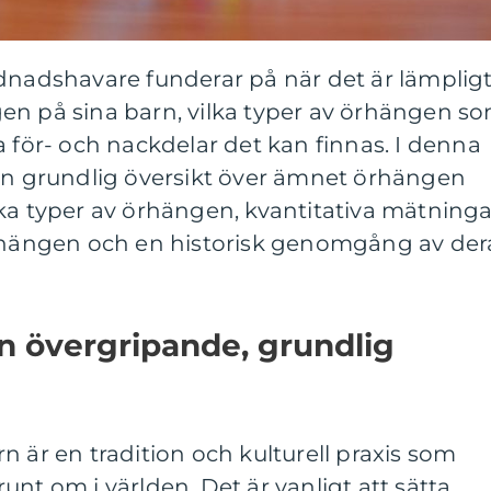
rdnadshavare funderar på när det är lämplig
en på sina barn, vilka typer av örhängen s
a för- och nackdelar det kan finnas. I denna
 en grundlig översikt över ämnet örhängen
ka typer av örhängen, kvantitativa mätninga
örhängen och en historisk genomgång av der
n övergripande, grundlig
n är en tradition och kulturell praxis som
nt om i världen. Det är vanligt att sätta