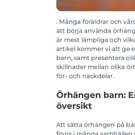
. Många föräldrar och vå
att börja använda örhäng
är mest lämpliga och vilk
artikel kommer vi att ge
barn, samt presentera oli
skillnader mellan olika 
för- och nackdelar.
Örhängen barn: E
översikt
Att sätta örhängen på bar
finns i många samhällen ru