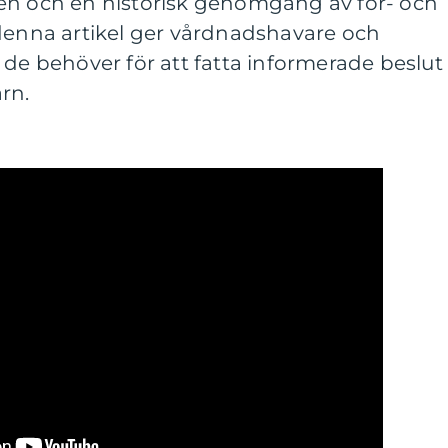
en och en historisk genomgång av för- och
 denna artikel ger vårdnadshavare och
 de behöver för att fatta informerade beslut
rn.