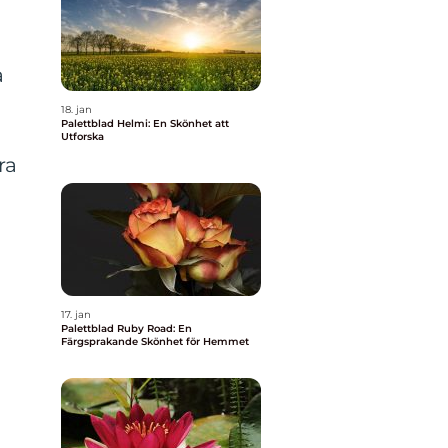
a
18. jan
Palettblad Helmi: En Skönhet att
Utforska
ra
17. jan
Palettblad Ruby Road: En
Färgsprakande Skönhet för Hemmet