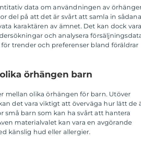
vantitativ data om användningen av örhänge
tor del på att det är svårt att samla in sådan
vata karaktären av ämnet. Det kan dock var
dersökningar och analysera försäljningsdat
se för trender och preferenser bland föräldrar
 olika örhängen barn
der mellan olika örhängen för barn. Utöver
n det vara viktigt att överväga hur lätt de 
 för små barn som kan ha svårt att hantera
ven materialvalet kan vara en avgörande
ed känslig hud eller allergier.