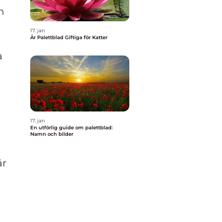
n
a
17. jan
Är Palettblad Giftiga för Katter
a
a
17. jan
En utförlig guide om palettblad:
Namn och bilder
är