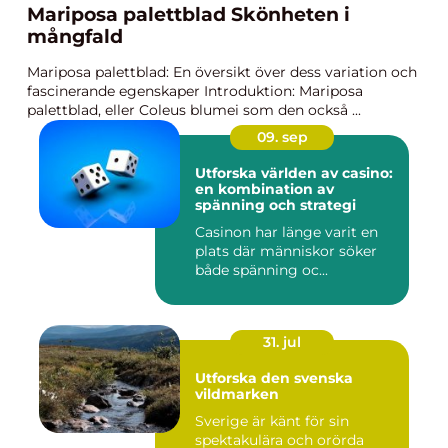
Mariposa palettblad Skönheten i
mångfald
Mariposa palettblad: En översikt över dess variation och
fascinerande egenskaper Introduktion: Mariposa
palettblad, eller Coleus blumei som den också ...
09. sep
Utforska världen av casino:
en kombination av
spänning och strategi
Casinon har länge varit en
plats där människor söker
både spänning oc...
31. jul
Utforska den svenska
vildmarken
Sverige är känt för sin
spektakulära och orörda