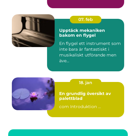
07. feb
Upptäck mekaniken
bakom en flygel
En flygel ett instrument som
inte bara är fantastiskt i
musikaliskt utförande men
äve...
18. jan
En grundlig översikt av
palettblad
com Introduktion ...