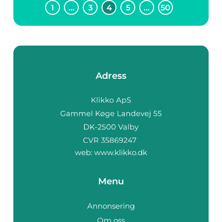
1
…
3
4
5
…
50
Adress
web:
www.klikko.dk
Menu
Annonsering
Om oss