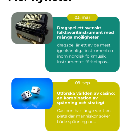
03. mar
Dragspel ett svenskt
folkfavoritinstrument med
många möjligheter
dragspel är ett av de mest
igenkännliga instrumenten
inom nordisk folkmusik.
Instrumentet förknippas...
09. sep
Utforska världen av casino:
en kombination av
spänning och strategi
Casinon har länge varit en
plats där människor söker
både spänning oc...