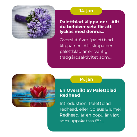
14. jan
Palettblad klippa ner - Allt
du behöver veta för att
lyckas med denna
populära trädgårdsaktivitet
Översikt över "palettblad
klippa ner" Att klippa ner
palettblad är en vanlig
trädgårdsaktivitet som...
14. jan
En Översikt av Palettblad
Redhead
Introduktion: Palettblad
redhead, eller Coleus Blumei
Redhead, är en populär växt
som uppskattas för...