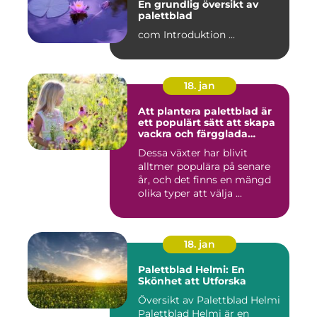
En grundlig översikt av
palettblad
com Introduktion ...
18. jan
Att plantera palettblad är
ett populärt sätt att skapa
vackra och färgglada
trädgårdar eller
Dessa växter har blivit
inomhusmiljöer
alltmer populära på senare
år, och det finns en mängd
olika typer att välja ...
18. jan
Palettblad Helmi: En
Skönhet att Utforska
Översikt av Palettblad Helmi
Palettblad Helmi är en