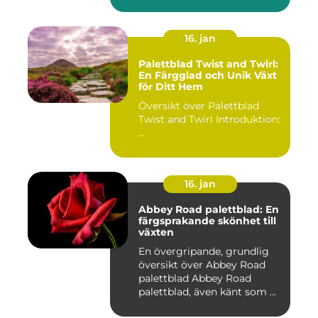
River Walk...
16. jan
Palettblad Twist and Twirl:
En Färgglad och Unik Växt
för Ditt Hem
Översikt över Palettblad
Twist and Twirl Introduktion:
...
16. jan
Abbey Road palettblad: En
färgsprakande skönhet till
växten
En övergripande, grundlig
översikt över Abbey Road
palettblad Abbey Road
palettblad, även känt som ...