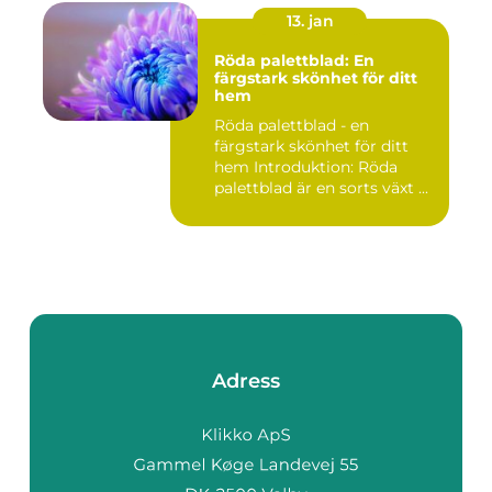
13. jan
Röda palettblad: En
färgstark skönhet för ditt
hem
Röda palettblad - en
färgstark skönhet för ditt
hem Introduktion: Röda
palettblad är en sorts växt ...
Adress