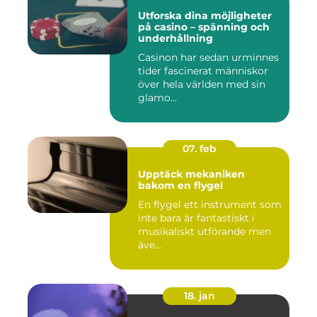
Utforska dina möjligheter
på casino – spänning och
underhållning
Casinon har sedan urminnes
tider fascinerat människor
över hela världen med sin
glamo...
07. feb
Upptäck mekaniken
bakom en flygel
En flygel ett instrument som
inte bara är fantastiskt i
musikaliskt utförande men
äve...
18. jan