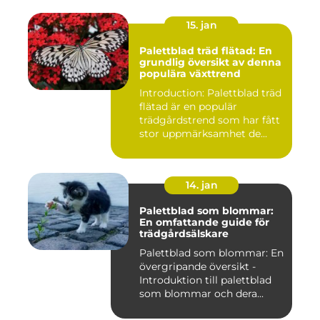
15. jan
Palettblad träd flätad: En
grundlig översikt av denna
populära växttrend
Introduction: Palettblad träd
flätad är en populär
trädgårdstrend som har fått
stor uppmärksamhet de...
14. jan
Palettblad som blommar:
En omfattande guide för
trädgårdsälskare
Palettblad som blommar: En
övergripande översikt -
Introduktion till palettblad
som blommar och dera...