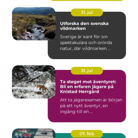
31. jul
Utforska den svenska
vildmarken
Sverige är känt för sin
spektakulära och orörda
natur, där vildmarken ...
31. jul
Ta steget mot äventyret:
Bli en erfaren jägare på
Knistad Herrgård
Att ta jägarexamen är början
på ett nytt äventyr, en
ingång till en ...
07. feb