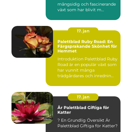
mångsidig och fascinerande
växt som har blivit m...
17. jan
Palettblad Ruby Road: En
Färgsprakande Skönhet för
Hemmet
Introduktion Palettblad Ruby
Road är en populär växt som
har vunnit många
trädgårdares och inrednin...
17. jan
Är Palettblad Giftiga för
Katter
? En Grundlig Översikt Är
Palettblad Giftiga för Katter?
...