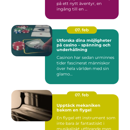
på ett nytt äventyr, en
ingång till en ...
07. feb
Utforska dina möjligheter
på casino – spänning och
underhållning
Casinon har sedan urminnes
tider fascinerat människor
över hela världen med sin
glamo...
07. feb
Upptäck mekaniken
bakom en flygel
En flygel ett instrument som
inte bara är fantastiskt i
musikaliskt utförande men