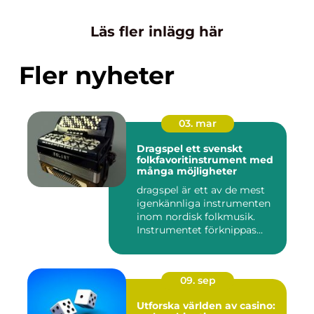
Läs fler inlägg här
Fler nyheter
03. mar
Dragspel ett svenskt
folkfavoritinstrument med
många möjligheter
dragspel är ett av de mest
igenkännliga instrumenten
inom nordisk folkmusik.
Instrumentet förknippas...
09. sep
Utforska världen av casino: