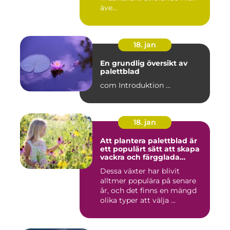
äve...
18. jan
En grundlig översikt av
palettblad
com Introduktion ...
18. jan
Att plantera palettblad är
ett populärt sätt att skapa
vackra och färgglada
trädgårdar eller
Dessa växter har blivit
inomhusmiljöer
alltmer populära på senare
år, och det finns en mängd
olika typer att välja ...