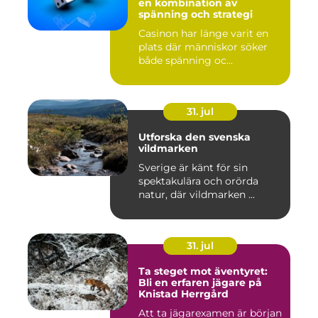
en kombination av
spänning och strategi
Casinon har länge varit en
plats där människor söker
både spänning oc...
31. jul
Utforska den svenska
vildmarken
Sverige är känt för sin
spektakulära och orörda
natur, där vildmarken ...
31. jul
Ta steget mot äventyret:
Bli en erfaren jägare på
Knistad Herrgård
Att ta jägarexamen är början