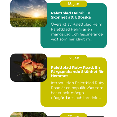
18. jan
Palettblad Helmi: En
Skönhet att Utforska
Översikt av Palettblad Helmi
Palettblad Helmi är en
mångsidig och fascinerande
växt som har blivit m...
17. jan
Palettblad Ruby Road: En
Färgsprakande Skönhet för
Hemmet
Introduktion Palettblad Ruby
Road är en populär växt som
har vunnit många
trädgårdares och inrednin...
17. jan