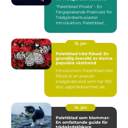
"Palettblad Pinata" - En
Färgsprakande Praktväxt för
Trädgårdsentusiaster
Introduktion: Palettblad ...
15. jan
Palettblad träd flätad: En
grundlig översikt av denna
populära växttrend
Introduction: Palettblad träd
flätad är en populär
trädgårdstrend som har fått
stor uppmärksamhet de...
14. jan
Palettblad som blommar:
En omfattande guide för
trädgårdsälskare