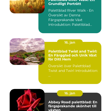
Grundligt Porträtt
Palettblad River Walk - En
Översikt av Denna
Färgsprakande Växt
Introduktion: Palettblad
River Walk...
16. jan
Palettblad Twist and Twirl:
En Färgglad och Unik Växt
för Ditt Hem
Översikt över Palettblad
Twist and Twirl Introduktion:
...
16. jan
Abbey Road palettblad: En
färgsprakande skönhet till
växten