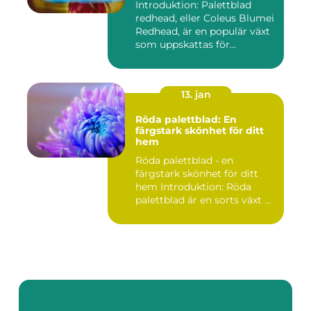
Introduktion: Palettblad
redhead, eller Coleus Blumei
Redhead, är en populär växt
som uppskattas för...
13. jan
Röda palettblad: En
färgstark skönhet för ditt
hem
Röda palettblad - en
färgstark skönhet för ditt
hem Introduktion: Röda
palettblad är en sorts växt ...