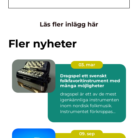
Läs fler inlägg här
Fler nyheter
03. mar
Dragspel ett svenskt
folkfavoritinstrument med
många möjligheter
dragspel är ett av de mest
igenkännliga instrumenten
inom nordisk folkmusik.
Instrumentet förknippas...
09. sep