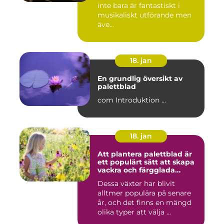
inte bara är fantastiskt i
musikaliskt utförande men
äve...
18. jan
En grundlig översikt av
palettblad
com Introduktion ...
18. jan
Att plantera palettblad är
ett populärt sätt att skapa
vackra och färgglada
trädgårdar eller
Dessa växter har blivit
inomhusmiljöer
alltmer populära på senare
år, och det finns en mängd
olika typer att välja ...