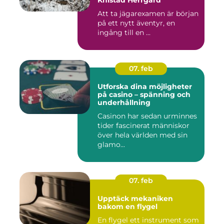
Knistad Herrgård
Att ta jägarexamen är början
på ett nytt äventyr, en
ingång till en ...
07. feb
Utforska dina möjligheter
på casino – spänning och
underhållning
Casinon har sedan urminnes
tider fascinerat människor
över hela världen med sin
glamo...
07. feb
Upptäck mekaniken
bakom en flygel
En flygel ett instrument som