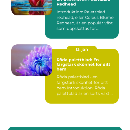
Redhead
Introduktion: Palettblad
redhead, eller Coleus Blumei
Redhead, är en populär växt
som uppskattas för...
13. jan
Röda palettblad: En
färgstark skönhet för ditt
hem
Röda palettblad - en
färgstark skönhet för ditt
hem Introduktion: Röda
palettblad är en sorts växt ...