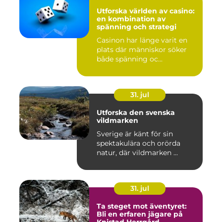
Utforska världen av casino:
en kombination av
spänning och strategi
Casinon har länge varit en
plats där människor söker
både spänning oc...
31. jul
Utforska den svenska
vildmarken
Sverige är känt för sin
spektakulära och orörda
natur, där vildmarken ...
31. jul
Ta steget mot äventyret:
Bli en erfaren jägare på