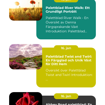
Palettblad River Walk: Ett
Grundligt Porträtt
Palettblad River Walk - En
Översikt av Denna
Färgsprakande Växt
Introduktion: Palettblad
River Walk...
16. jan
Palettblad Twist and Twirl:
En Färgglad och Unik Växt
för Ditt Hem
Översikt över Palettblad
Twist and Twirl Introduktion:
...
16. jan
Abbey Road palettblad: En