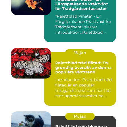
Färgsprakande Praktväxt
för Trädgårdsentusiaster
"Palettblad Pinata" - En
Färgsprakande Praktväxt för
Trädgårdsentusiaster
Introduktion: Palettblad ...
15. jan
Palettblad träd flätad: En
grundlig översikt av denna
populära växttrend
Introduction: Palettblad träd
flätad är en populär
trädgårdstrend som har fått
stor uppmärksamhet de...
14. jan
Palettblad som blommar: