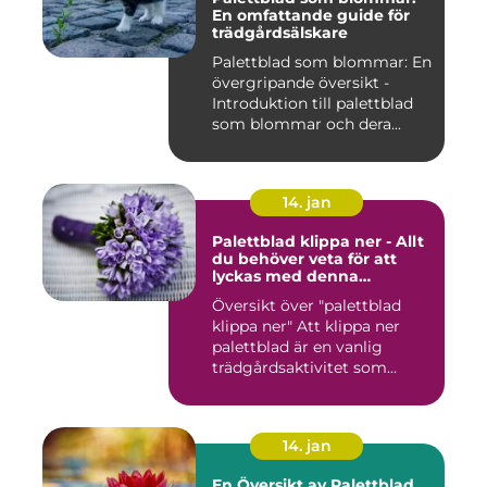
En omfattande guide för
trädgårdsälskare
Palettblad som blommar: En
övergripande översikt -
Introduktion till palettblad
som blommar och dera...
14. jan
Palettblad klippa ner - Allt
du behöver veta för att
lyckas med denna
populära trädgårdsaktivitet
Översikt över "palettblad
klippa ner" Att klippa ner
palettblad är en vanlig
trädgårdsaktivitet som...
14. jan
En Översikt av Palettblad