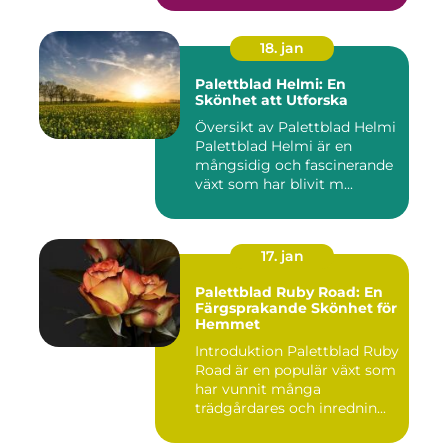
18. jan
Palettblad Helmi: En
Skönhet att Utforska
Översikt av Palettblad Helmi
Palettblad Helmi är en
mångsidig och fascinerande
växt som har blivit m...
17. jan
Palettblad Ruby Road: En
Färgsprakande Skönhet för
Hemmet
Introduktion Palettblad Ruby
Road är en populär växt som
har vunnit många
trädgårdares och inrednin...