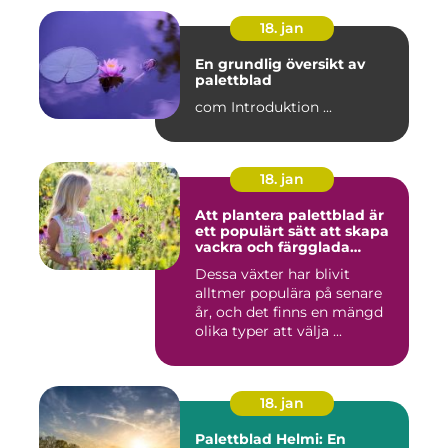
18. jan
En grundlig översikt av
palettblad
com Introduktion ...
18. jan
Att plantera palettblad är
ett populärt sätt att skapa
vackra och färgglada
trädgårdar eller
Dessa växter har blivit
inomhusmiljöer
alltmer populära på senare
år, och det finns en mängd
olika typer att välja ...
18. jan
Palettblad Helmi: En