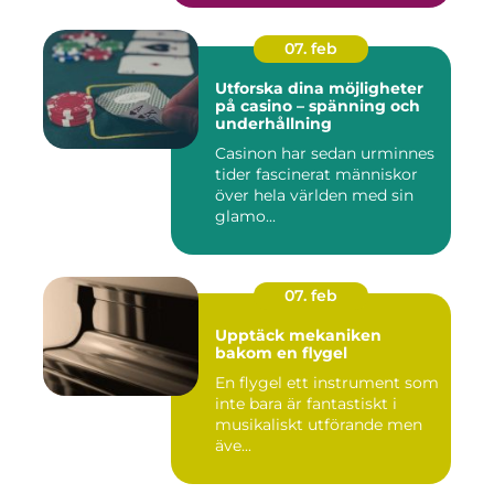
07. feb
Utforska dina möjligheter
på casino – spänning och
underhållning
Casinon har sedan urminnes
tider fascinerat människor
över hela världen med sin
glamo...
07. feb
Upptäck mekaniken
bakom en flygel
En flygel ett instrument som
inte bara är fantastiskt i
musikaliskt utförande men
äve...