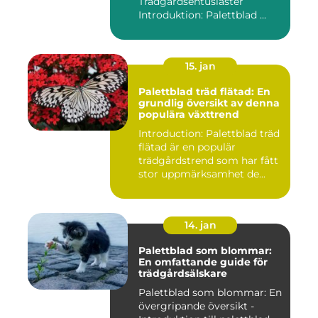
Trädgårdsentusiaster
Introduktion: Palettblad ...
15. jan
Palettblad träd flätad: En
grundlig översikt av denna
populära växttrend
Introduction: Palettblad träd
flätad är en populär
trädgårdstrend som har fått
stor uppmärksamhet de...
14. jan
Palettblad som blommar:
En omfattande guide för
trädgårdsälskare
Palettblad som blommar: En
övergripande översikt -