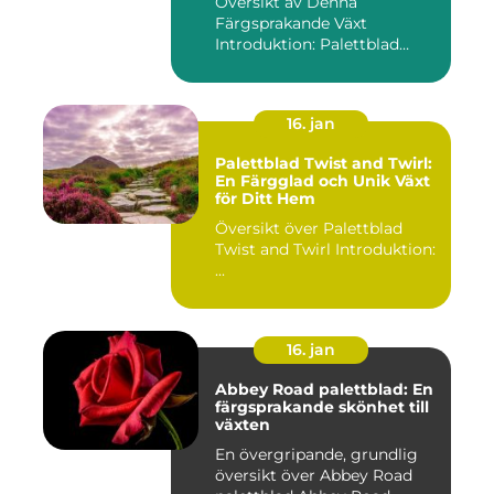
Översikt av Denna
Färgsprakande Växt
Introduktion: Palettblad
River Walk...
16. jan
Palettblad Twist and Twirl:
En Färgglad och Unik Växt
för Ditt Hem
Översikt över Palettblad
Twist and Twirl Introduktion:
...
16. jan
Abbey Road palettblad: En
färgsprakande skönhet till
växten
En övergripande, grundlig
översikt över Abbey Road