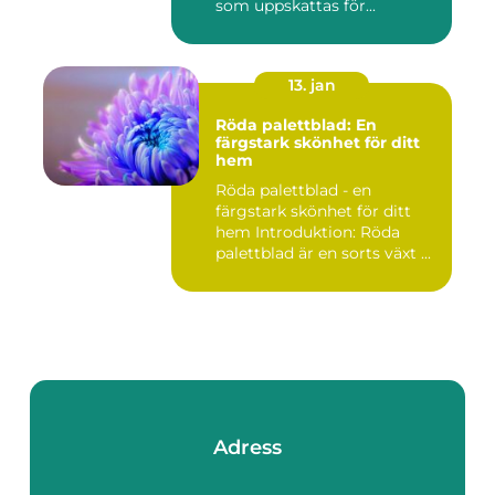
som uppskattas för...
13. jan
Röda palettblad: En
färgstark skönhet för ditt
hem
Röda palettblad - en
färgstark skönhet för ditt
hem Introduktion: Röda
palettblad är en sorts växt ...
Adress