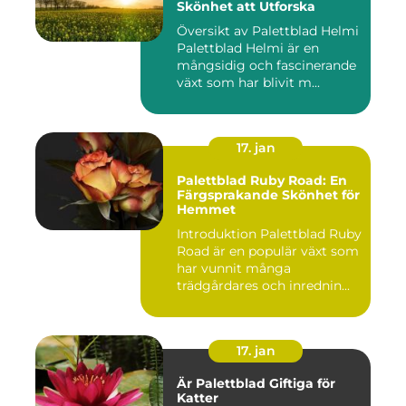
Skönhet att Utforska
Översikt av Palettblad Helmi
Palettblad Helmi är en
mångsidig och fascinerande
växt som har blivit m...
17. jan
Palettblad Ruby Road: En
Färgsprakande Skönhet för
Hemmet
Introduktion Palettblad Ruby
Road är en populär växt som
har vunnit många
trädgårdares och inrednin...
17. jan
Är Palettblad Giftiga för
Katter