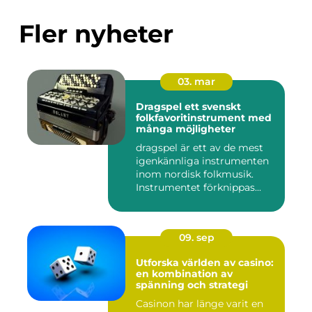
Fler nyheter
03. mar
Dragspel ett svenskt
folkfavoritinstrument med
många möjligheter
dragspel är ett av de mest
igenkännliga instrumenten
inom nordisk folkmusik.
Instrumentet förknippas...
09. sep
Utforska världen av casino:
en kombination av
spänning och strategi
Casinon har länge varit en