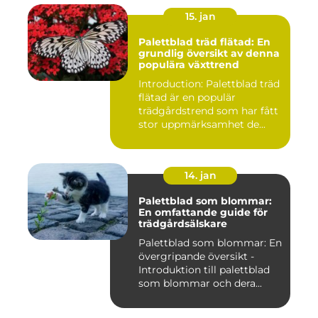
15. jan
Palettblad träd flätad: En
grundlig översikt av denna
populära växttrend
Introduction: Palettblad träd
flätad är en populär
trädgårdstrend som har fått
stor uppmärksamhet de...
14. jan
Palettblad som blommar:
En omfattande guide för
trädgårdsälskare
Palettblad som blommar: En
övergripande översikt -
Introduktion till palettblad
som blommar och dera...