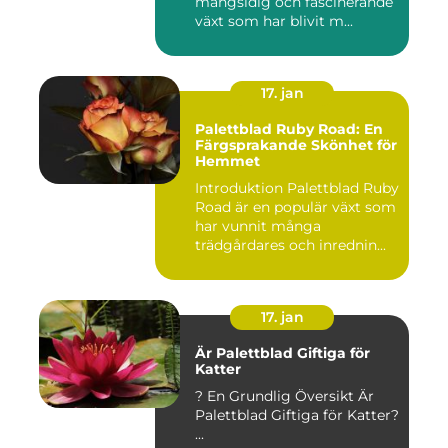
mångsidig och fascinerande
växt som har blivit m...
17. jan
Palettblad Ruby Road: En
Färgsprakande Skönhet för
Hemmet
Introduktion Palettblad Ruby
Road är en populär växt som
har vunnit många
trädgårdares och inrednin...
17. jan
Är Palettblad Giftiga för
Katter
? En Grundlig Översikt Är
Palettblad Giftiga för Katter?
...