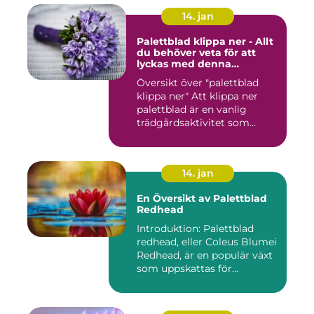
14. jan
Palettblad klippa ner - Allt
du behöver veta för att
lyckas med denna
populära trädgårdsaktivitet
Översikt över "palettblad
klippa ner" Att klippa ner
palettblad är en vanlig
trädgårdsaktivitet som...
14. jan
En Översikt av Palettblad
Redhead
Introduktion: Palettblad
redhead, eller Coleus Blumei
Redhead, är en populär växt
som uppskattas för...