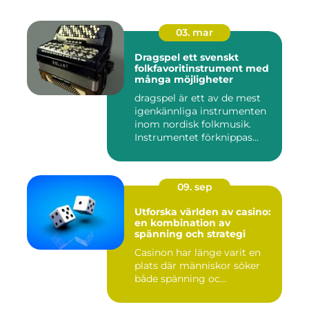
03. mar
Dragspel ett svenskt
folkfavoritinstrument med
många möjligheter
dragspel är ett av de mest
igenkännliga instrumenten
inom nordisk folkmusik.
Instrumentet förknippas...
09. sep
Utforska världen av casino:
en kombination av
spänning och strategi
Casinon har länge varit en
plats där människor söker
både spänning oc...