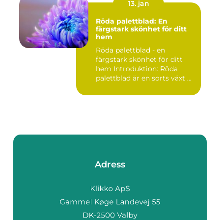
13. jan
Röda palettblad: En
färgstark skönhet för ditt
hem
Röda palettblad - en
färgstark skönhet för ditt
hem Introduktion: Röda
palettblad är en sorts växt ...
Adress