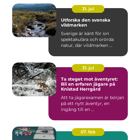
31. jul
Utforska den svenska
vildmarken
Sverige är känt för sin
spektakulära och orörda
natur, där vildmarken ...
31. jul
Ta steget mot äventyret:
Bli en erfaren jägare på
Knistad Herrgård
Att ta jägarexamen är början
på ett nytt äventyr, en
ingång till en ...
07. feb