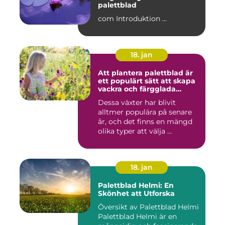
palettblad
com Introduktion ...
18. jan
Att plantera palettblad är
ett populärt sätt att skapa
vackra och färgglada
trädgårdar eller
Dessa växter har blivit
inomhusmiljöer
alltmer populära på senare
år, och det finns en mängd
olika typer att välja ...
18. jan
Palettblad Helmi: En
Skönhet att Utforska
Översikt av Palettblad Helmi
Palettblad Helmi är en