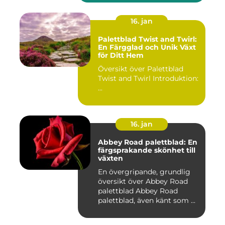
16. jan
Palettblad Twist and Twirl:
En Färgglad och Unik Växt
för Ditt Hem
Översikt över Palettblad
Twist and Twirl Introduktion:
...
16. jan
Abbey Road palettblad: En
färgsprakande skönhet till
växten
En övergripande, grundlig
översikt över Abbey Road
palettblad Abbey Road
palettblad, även känt som ...