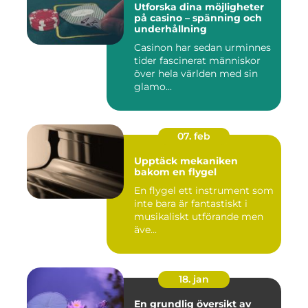
Utforska dina möjligheter
på casino – spänning och
underhållning
Casinon har sedan urminnes
tider fascinerat människor
över hela världen med sin
glamo...
07. feb
Upptäck mekaniken
bakom en flygel
En flygel ett instrument som
inte bara är fantastiskt i
musikaliskt utförande men
äve...
18. jan
En grundlig översikt av