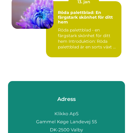
13. jan
Röda palettblad: En
färgstark skönhet för ditt
hem
Röda palettblad - en
färgstark skönhet för ditt
hem Introduktion: Röda
palettblad är en sorts växt ...
Adress