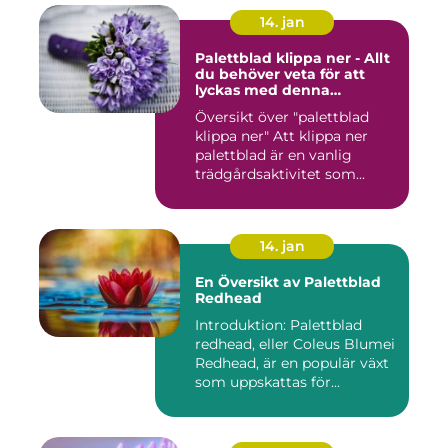
14. jan
Palettblad klippa ner - Allt
du behöver veta för att
lyckas med denna
populära trädgårdsaktivitet
Översikt över "palettblad
klippa ner" Att klippa ner
palettblad är en vanlig
trädgårdsaktivitet som...
14. jan
En Översikt av Palettblad
Redhead
Introduktion: Palettblad
redhead, eller Coleus Blumei
Redhead, är en populär växt
som uppskattas för...