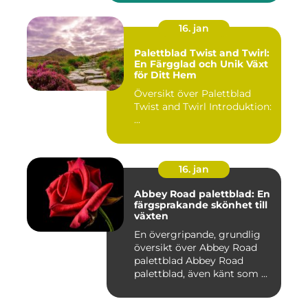
16. jan
Palettblad Twist and Twirl:
En Färgglad och Unik Växt
för Ditt Hem
Översikt över Palettblad
Twist and Twirl Introduktion:
...
16. jan
Abbey Road palettblad: En
färgsprakande skönhet till
växten
En övergripande, grundlig
översikt över Abbey Road
palettblad Abbey Road
palettblad, även känt som ...