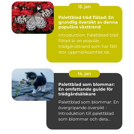
15. jan
Palettblad träd flätad: En
grundlig översikt av denna
populära växttrend
Introduction: Palettblad träd
flätad är en populär
trädgårdstrend som har fått
stor uppmärksamhet de...
14. jan
Palettblad som blommar:
En omfattande guide för
trädgårdsälskare
Palettblad som blommar: En
övergripande översikt -
Introduktion till palettblad
som blommar och dera...