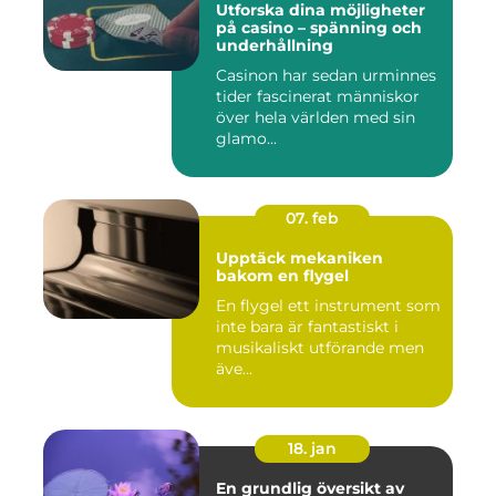
Utforska dina möjligheter
på casino – spänning och
underhållning
Casinon har sedan urminnes
tider fascinerat människor
över hela världen med sin
glamo...
07. feb
Upptäck mekaniken
bakom en flygel
En flygel ett instrument som
inte bara är fantastiskt i
musikaliskt utförande men
äve...
18. jan
En grundlig översikt av