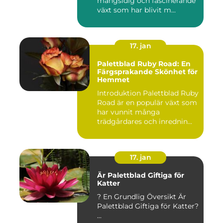
mångsidig och fascinerande
växt som har blivit m...
17. jan
Palettblad Ruby Road: En
Färgsprakande Skönhet för
Hemmet
Introduktion Palettblad Ruby
Road är en populär växt som
har vunnit många
trädgårdares och inrednin...
17. jan
Är Palettblad Giftiga för
Katter
? En Grundlig Översikt Är
Palettblad Giftiga för Katter?
...