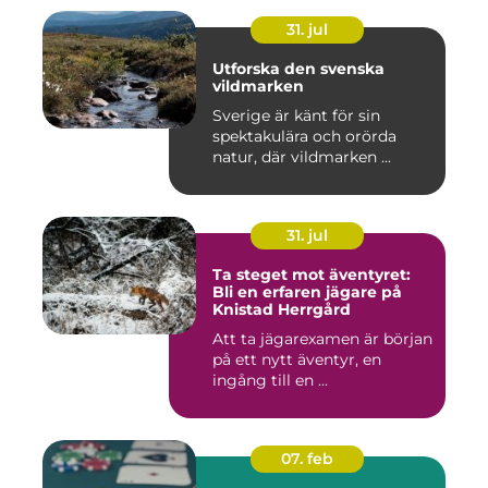
31. jul
Utforska den svenska
vildmarken
Sverige är känt för sin
spektakulära och orörda
natur, där vildmarken ...
31. jul
Ta steget mot äventyret:
Bli en erfaren jägare på
Knistad Herrgård
Att ta jägarexamen är början
på ett nytt äventyr, en
ingång till en ...
07. feb