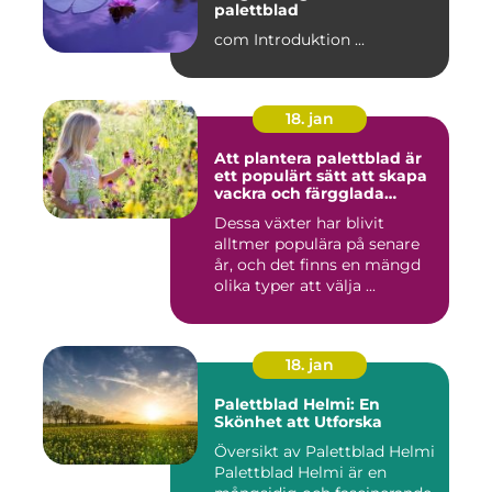
palettblad
com Introduktion ...
18. jan
Att plantera palettblad är
ett populärt sätt att skapa
vackra och färgglada
trädgårdar eller
Dessa växter har blivit
inomhusmiljöer
alltmer populära på senare
år, och det finns en mängd
olika typer att välja ...
18. jan
Palettblad Helmi: En
Skönhet att Utforska
Översikt av Palettblad Helmi
Palettblad Helmi är en