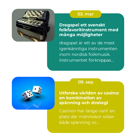
03. mar
Dragspel ett svenskt
folkfavoritinstrument med
många möjligheter
dragspel är ett av de mest
igenkännliga instrumenten
inom nordisk folkmusik.
Instrumentet förknippas...
09. sep
Utforska världen av casino:
en kombination av
spänning och strategi
Casinon har länge varit en
plats där människor söker
både spänning oc...