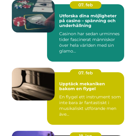
07. feb
Utforska dina möjligheter
på casino – spänning och
underhållning
Casinon har sedan urminnes
tider fascinerat människor
över hela världen med sin
glamo...
07. feb
Upptäck mekaniken
bakom en flygel
En flygel ett instrument som
inte bara är fantastiskt i
musikaliskt utförande men
äve...