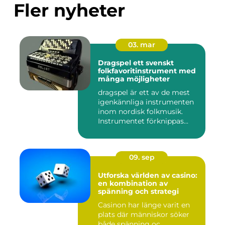
Fler nyheter
03. mar
Dragspel ett svenskt
folkfavoritinstrument med
många möjligheter
dragspel är ett av de mest
igenkännliga instrumenten
inom nordisk folkmusik.
Instrumentet förknippas...
09. sep
Utforska världen av casino:
en kombination av
spänning och strategi
Casinon har länge varit en
plats där människor söker
både spänning oc...