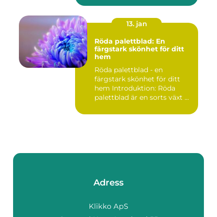
13. jan
Röda palettblad: En
färgstark skönhet för ditt
hem
Röda palettblad - en
färgstark skönhet för ditt
hem Introduktion: Röda
palettblad är en sorts växt ...
Adress