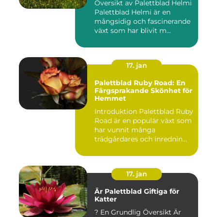
Översikt av Palettblad Helmi
Palettblad Helmi är en
mångsidig och fascinerande
växt som har blivit m...
17. jan
Palettblad Ruby Road: En
Färgsprakande Skönhet för
Hemmet
Introduktion Palettblad Ruby
Road är en populär växt som
har vunnit många
trädgårdares och inrednin...
17. jan
Är Palettblad Giftiga för
Katter
? En Grundlig Översikt Är