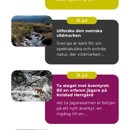
31. jul
Utforska den svenska
vildmarken
Sverige är känt för sin
spektakulära och orörda
natur, där vildmarken ...
31. jul
Ta steget mot äventyret:
Bli en erfaren jägare på
Knistad Herrgård
Att ta jägarexamen är början
på ett nytt äventyr, en
ingång till en ...