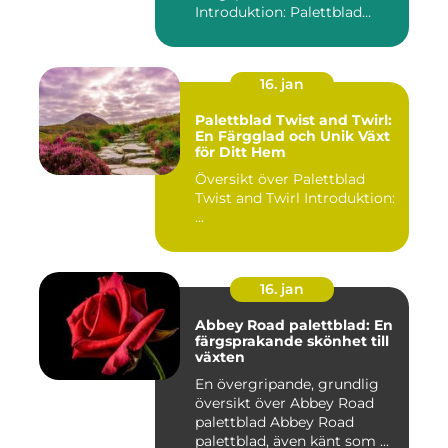
Introduktion: Palettblad
River Walk...
16. jan
Palettblad Twist and Twirl:
En Färgglad och Unik Växt
för Ditt Hem
Översikt över Palettblad
Twist and Twirl Introduktion:
...
16. jan
Abbey Road palettblad: En
färgsprakande skönhet till
växten
En övergripande, grundlig
översikt över Abbey Road
palettblad Abbey Road
palettblad, även känt som ...