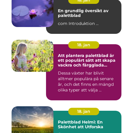
18. jan
En grundlig översikt av
palettblad
com Introduktion ...
18. jan
Att plantera palettblad är
ett populärt sätt att skapa
vackra och färgglada
trädgårdar eller
Dessa växter har blivit
inomhusmiljöer
alltmer populära på senare
år, och det finns en mängd
olika typer att välja ...
18. jan
Palettblad Helmi: En
Skönhet att Utforska