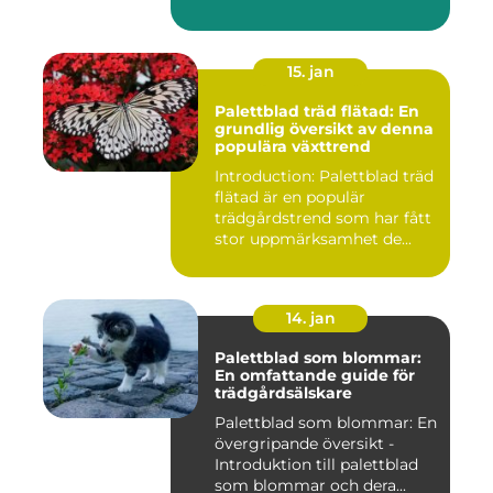
15. jan
Palettblad träd flätad: En
grundlig översikt av denna
populära växttrend
Introduction: Palettblad träd
flätad är en populär
trädgårdstrend som har fått
stor uppmärksamhet de...
14. jan
Palettblad som blommar:
En omfattande guide för
trädgårdsälskare
Palettblad som blommar: En
övergripande översikt -
Introduktion till palettblad
som blommar och dera...