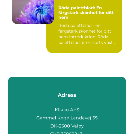
Röda palettblad: En
färgstark skönhet för ditt
hem
Röda palettblad - en
färgstark skönhet för ditt
hem Introduktion: Röda
palettblad är en sorts växt ...
Adress