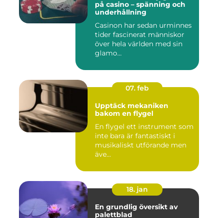
på casino – spänning och
underhållning
Casinon har sedan urminnes
tider fascinerat människor
över hela världen med sin
glamo...
07. feb
Upptäck mekaniken
bakom en flygel
En flygel ett instrument som
inte bara är fantastiskt i
musikaliskt utförande men
äve...
18. jan
En grundlig översikt av
palettblad