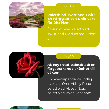
16. jan
Palettblad Twist and Twirl:
En Färgglad och Unik Växt
för Ditt Hem
Översikt över Palettblad
Twist and Twirl Introduktion:
...
16. jan
Abbey Road palettblad: En
färgsprakande skönhet till
växten
En övergripande, grundlig
översikt över Abbey Road
palettblad Abbey Road
palettblad, även känt som ...