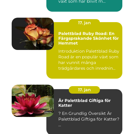
växt som har blivit m...
17. jan
Palettblad Ruby Road: En
Färgsprakande Skönhet för
Hemmet
Introduktion Palettblad Ruby
Road är en populär växt som
har vunnit många
trädgårdares och inrednin...
17. jan
Är Palettblad Giftiga för
Katter
? En Grundlig Översikt Är
Palettblad Giftiga för Katter?
...