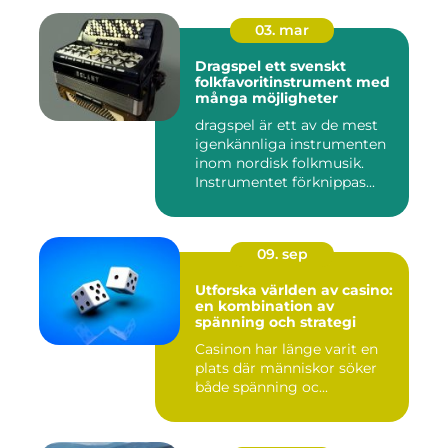
03. mar
Dragspel ett svenskt
folkfavoritinstrument med
många möjligheter
dragspel är ett av de mest
igenkännliga instrumenten
inom nordisk folkmusik.
Instrumentet förknippas...
09. sep
Utforska världen av casino:
en kombination av
spänning och strategi
Casinon har länge varit en
plats där människor söker
både spänning oc...