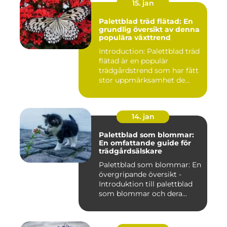
15. jan
Palettblad träd flätad: En
grundlig översikt av denna
populära växttrend
Introduction: Palettblad träd
flätad är en populär
trädgårdstrend som har fått
stor uppmärksamhet de...
14. jan
Palettblad som blommar:
En omfattande guide för
trädgårdsälskare
Palettblad som blommar: En
övergripande översikt -
Introduktion till palettblad
som blommar och dera...