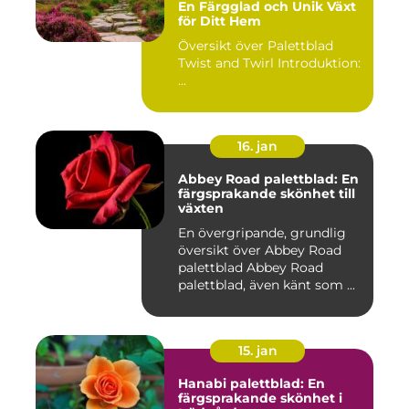
En Färgglad och Unik Växt
för Ditt Hem
Översikt över Palettblad
Twist and Twirl Introduktion:
...
16. jan
Abbey Road palettblad: En
färgsprakande skönhet till
växten
En övergripande, grundlig
översikt över Abbey Road
palettblad Abbey Road
palettblad, även känt som ...
15. jan
Hanabi palettblad: En
färgsprakande skönhet i