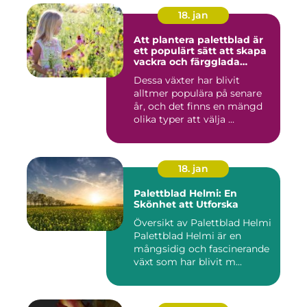
18. jan
Att plantera palettblad är
ett populärt sätt att skapa
vackra och färgglada
trädgårdar eller
Dessa växter har blivit
inomhusmiljöer
alltmer populära på senare
år, och det finns en mängd
olika typer att välja ...
18. jan
Palettblad Helmi: En
Skönhet att Utforska
Översikt av Palettblad Helmi
Palettblad Helmi är en
mångsidig och fascinerande
växt som har blivit m...