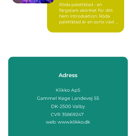
Röda palettblad - en
färgstark skönhet för ditt
hem Introduktion: Röda
palettblad är en sorts växt ...
Adress
web:
www.klikko.dk