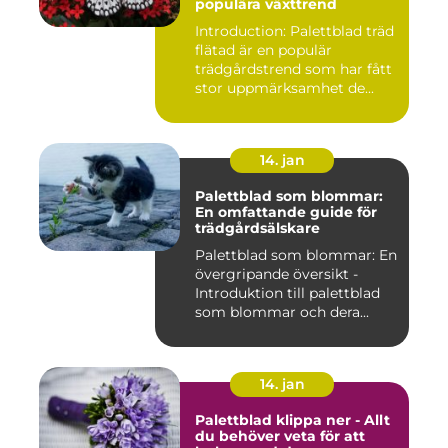
populära växttrend
Introduction: Palettblad träd
flätad är en populär
trädgårdstrend som har fått
stor uppmärksamhet de...
14. jan
Palettblad som blommar:
En omfattande guide för
trädgårdsälskare
Palettblad som blommar: En
övergripande översikt -
Introduktion till palettblad
som blommar och dera...
14. jan
Palettblad klippa ner - Allt
du behöver veta för att