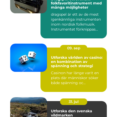
folkfavoritinstrument med
många möjligheter
dragspel är ett av de mest
igenkännliga instrumenten
inom nordisk folkmusik.
Instrumentet förknippas...
09. sep
Utforska världen av casino:
en kombination av
spänning och strategi
Casinon har länge varit en
plats där människor söker
både spänning oc...
31. jul
Utforska den svenska
vildmarken