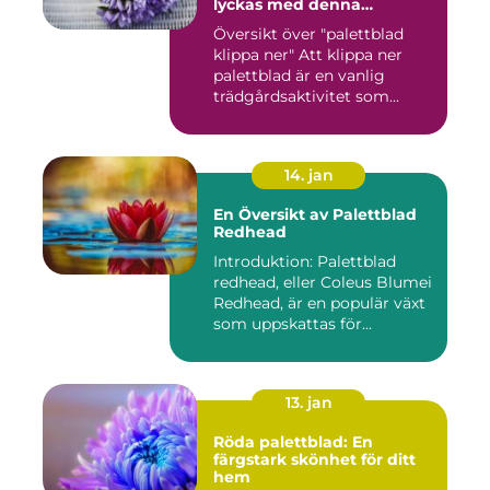
lyckas med denna
populära trädgårdsaktivitet
Översikt över "palettblad
klippa ner" Att klippa ner
palettblad är en vanlig
trädgårdsaktivitet som...
14. jan
En Översikt av Palettblad
Redhead
Introduktion: Palettblad
redhead, eller Coleus Blumei
Redhead, är en populär växt
som uppskattas för...
13. jan
Röda palettblad: En
färgstark skönhet för ditt
hem