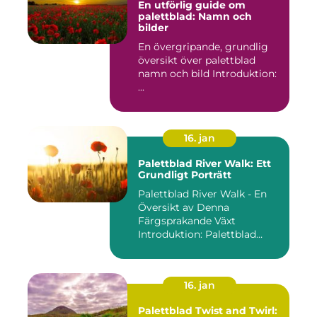
En utförlig guide om
palettblad: Namn och
bilder
En övergripande, grundlig
översikt över palettblad
namn och bild Introduktion:
...
16. jan
Palettblad River Walk: Ett
Grundligt Porträtt
Palettblad River Walk - En
Översikt av Denna
Färgsprakande Växt
Introduktion: Palettblad
River Walk...
16. jan
Palettblad Twist and Twirl: