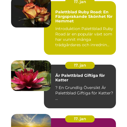
17. jan
Palettblad Ruby Road: En
Färgsprakande Skönhet för
Hemmet
Introduktion Palettblad Ruby
Road är en populär växt som
har vunnit många
trädgårdares och inrednin...
17. jan
Är Palettblad Giftiga för
Katter
? En Grundlig Översikt Är
Palettblad Giftiga för Katter?
...
17. jan