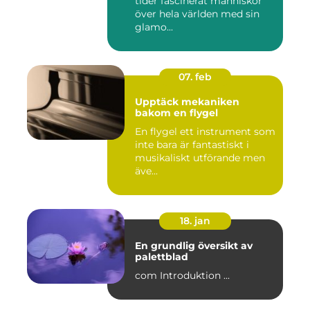
tider fascinerat människor
över hela världen med sin
glamo...
07. feb
Upptäck mekaniken
bakom en flygel
En flygel ett instrument som
inte bara är fantastiskt i
musikaliskt utförande men
äve...
18. jan
En grundlig översikt av
palettblad
com Introduktion ...