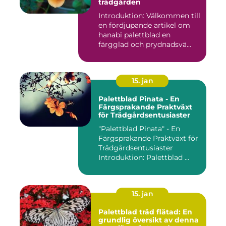
trädgården
Introduktion: Välkommen till
en fördjupande artikel om
hanabi palettblad en
färgglad och prydnadsvä...
15. jan
Palettblad Pinata - En
Färgsprakande Praktväxt
för Trädgårdsentusiaster
"Palettblad Pinata" - En
Färgsprakande Praktväxt för
Trädgårdsentusiaster
Introduktion: Palettblad ...
15. jan
Palettblad träd flätad: En
grundlig översikt av denna