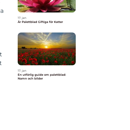
e
ma
17. jan
Är Palettblad Giftiga för Katter
t
t
17. jan
En utförlig guide om palettblad:
Namn och bilder