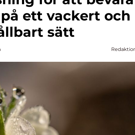
på ett vackert och
ållbart sätt
n
Redaktio