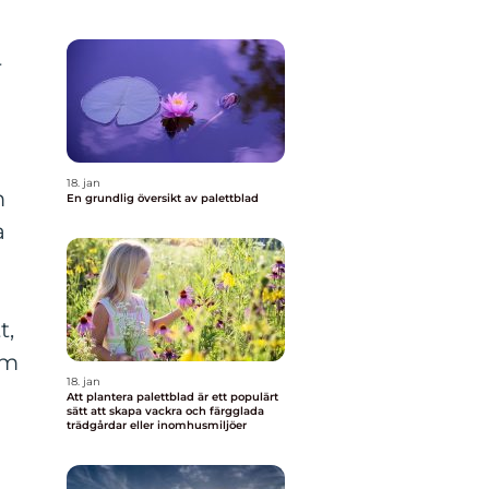
r
18. jan
m
En grundlig översikt av palettblad
a
t,
om
18. jan
Att plantera palettblad är ett populärt
sätt att skapa vackra och färgglada
trädgårdar eller inomhusmiljöer