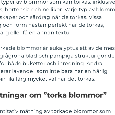
 typer av blommor som kan torkas, inklusiv
s, hortensia och nejlikor. Varje typ av blom
skaper och särdrag när de torkas. Vissa
 och form nästan perfekt när de torkas,
rg eller få en annan textur.
torkade blommor är eukalyptus ett av de mes
s grågröna blad och pampiga struktur gör de
n för både buketter och inredning. Andra
erar lavendel, som inte bara har en härlig
in lila färg mycket väl när det torkas.
mätningar om ”torka blommor”
antitativ mätning av torkade blommor som