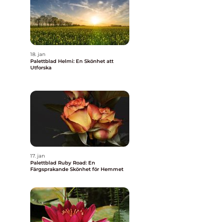
18. jan
Palettblad Helmi: En Skönhet att
Utforska
17. jan
Palettblad Ruby Road: En
Färgsprakande Skönhet för Hemmet