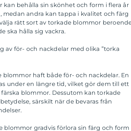
 kan behålla sin skönhet och form i flera år
jö, medan andra kan tappa i kvalitet och färg
tt välja rätt sort av torkade blommor beroend
de ska hålla sig vackra.
g av för- och nackdelar med olika ”torka
de blommor haft både för- och nackdelar. En
s under en längre tid, vilket gör dem till ett
än färska blommor. Dessutom kan torkade
tydelse, särskilt när de bevaras från
ändelser.
e blommor gradvis förlora sin färg och form