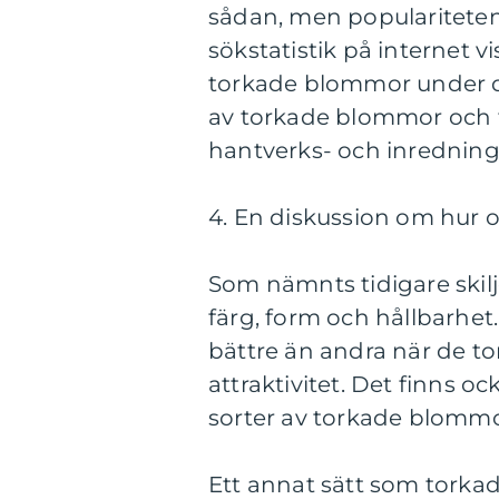
sådan, men populariteten 
sökstatistik på internet v
torkade blommor under d
av torkade blommor och 
hantverks- och inredning
4. En diskussion om hur o
Som nämnts tidigare skilj
färg, form och hållbarhet
bättre än andra när de tor
attraktivitet. Det finns oc
sorter av torkade blommo
Ett annat sätt som torkad