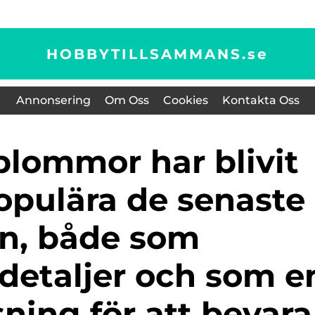
HOBBYTILLSAMMANS.
se
Annonsering
Om Oss
Cookies
Kontakta Oss
opulära de senaste
n, både som
detaljer och som e
sning för att bevara