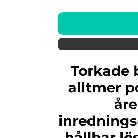
Torkade blommor har blivit
alltmer p
åre
inrednings
hållbar lö