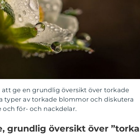
 att ge en grundlig översikt över torkade
a typer av torkade blommor och diskutera
e och för- och nackdelar.
, grundlig översikt över ”torka