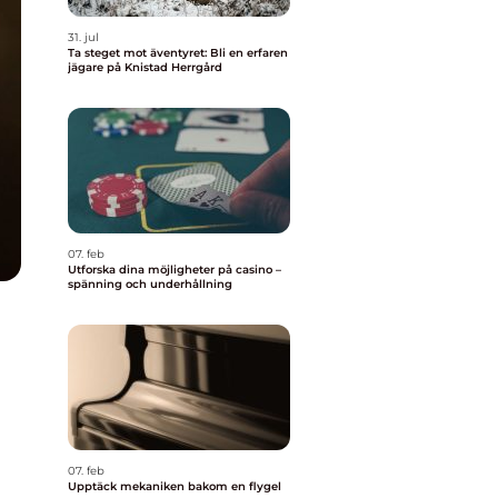
31. jul
Ta steget mot äventyret: Bli en erfaren
jägare på Knistad Herrgård
07. feb
Utforska dina möjligheter på casino –
spänning och underhållning
07. feb
Upptäck mekaniken bakom en flygel