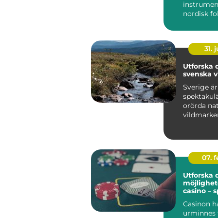
instrume
nordisk fo
Instrumen
förknippas.
31. j
Utforska 
svenska 
Sverige är
spektakul
orörda nat
vildmarken
07. 
Utforska 
möjlighet
casino – 
och unde
Casinon h
urminnes 