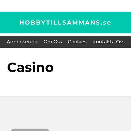
HOBBYTILLSAMMANS.
se
Annonsering
Om Oss
Cookies
Kontakta Oss
casino