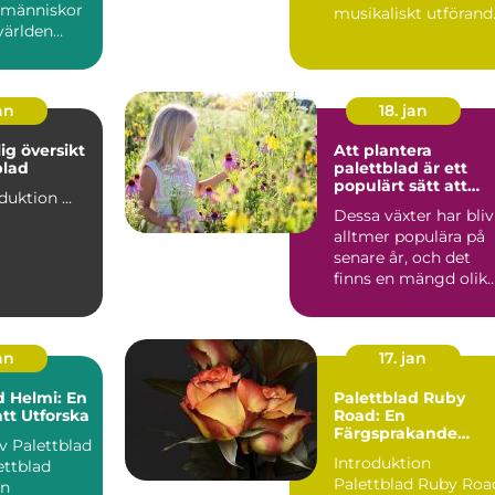
t människor
musikaliskt utförand
världen
men äve...
amo...
an
18. jan
ig översikt
Att plantera
blad
palettblad är ett
populärt sätt att
com Introduktion ...
skapa vackra och
Dessa växter har bliv
färgglada
alltmer populära på
trädgårdar eller
inomhusmiljöer
senare år, och det
finns en mängd olik
typer att välja ...
an
17. jan
d Helmi: En
Palettblad Ruby
tt Utforska
Road: En
Färgsprakande
v Palettblad
Skönhet för Hemm
Introduktion
ettblad
Palettblad Ruby Roa
en