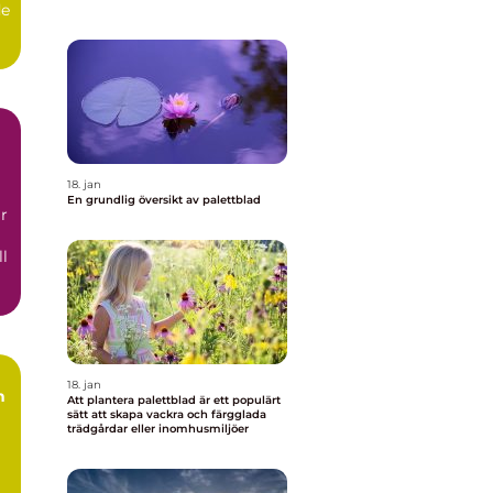
de
18. jan
En grundlig översikt av palettblad
r
ll
18. jan
n
Att plantera palettblad är ett populärt
sätt att skapa vackra och färgglada
trädgårdar eller inomhusmiljöer