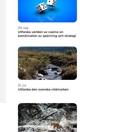
09. sep
Utforska världen av casino: en
kombination av spänning och strategi
31. jul
Utforska den svenska vildmarken