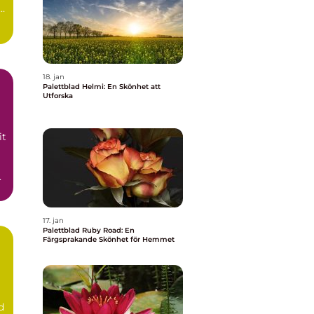
e
18. jan
Palettblad Helmi: En Skönhet att
Utforska
it
a
17. jan
Palettblad Ruby Road: En
Färgsprakande Skönhet för Hemmet
et
d