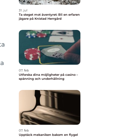
31. jul
Ta steget mot äventyret: Bli en erfaren
jägare på Knistad Herrgård
ta
ka
07. feb
Utforska dina möjligheter på casino –
spänning och underhållning
07. feb
Upptäck mekaniken bakom en flygel