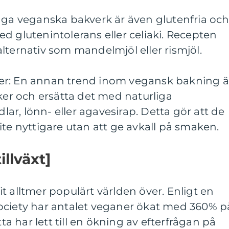
nga veganska bakverk är även glutenfria oc
d glutenintolerans eller celiaki. Recepten
lternativ som mandelmjöl eller rismjöl.
ocker: En annan trend inom vegansk bakning ä
cker och ersätta det med naturliga
r, lönn- eller agavesirap. Detta gör att de
ite nyttigare utan att ge avkall på smaken.
illväxt]
t alltmer populärt världen över. Enligt en
ociety har antalet veganer ökat med 360% p
tta har lett till en ökning av efterfrågan på