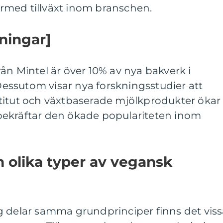
rmed tillväxt inom branschen.
tningar]
ån Mintel är över 10% av nya bakverk i
ssutom visar nya forskningsstudier att
titut och växtbaserade mjölkprodukter ökar
re bekräftar den ökade populariteten inom
n olika typer av vegansk
g delar samma grundprinciper finns det vis