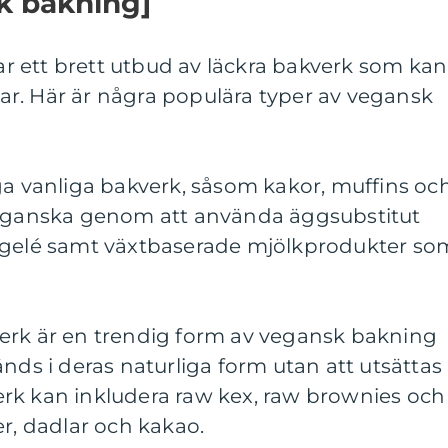
k bakning]
 ett brett utbud av läckra bakverk som kan
ökar. Här är några populära typer av vegansk
ga vanliga bakverk, såsom kakor, muffins oc
veganska genom att använda äggsubstitut
rögelé samt växtbaserade mjölkprodukter so
erk är en trendig form av vegansk bakning
änds i deras naturliga form utan att utsättas
rk kan inkludera raw kex, raw brownies och
er, dadlar och kakao.