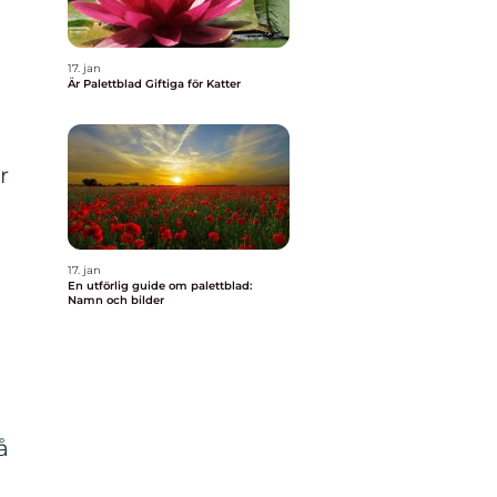
h
17. jan
Är Palettblad Giftiga för Katter
r
17. jan
En utförlig guide om palettblad:
Namn och bilder
å