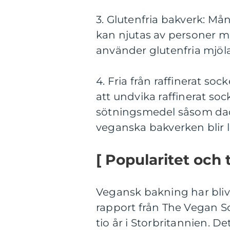
3. Glutenfria bakverk: Må
kan njutas av personer me
använder glutenfria mjöla
4. Fria från raffinerat s
att undvika raffinerat so
sötningsmedel såsom dadla
veganska bakverken blir l
[ Popularitet och t
Vegansk bakning har blivi
rapport från The Vegan S
tio år i Storbritannien. De