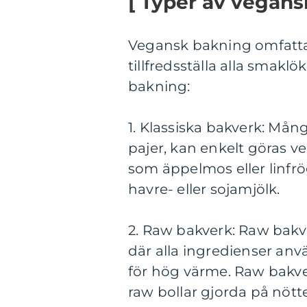
[ Typer av vegans
Vegansk bakning omfattar
tillfredsställa alla smakl
bakning:
1. Klassiska bakverk: Mån
pajer, kan enkelt göras 
som äppelmos eller linf
havre- eller sojamjölk.
2. Raw bakverk: Raw bakv
där alla ingredienser anv
för hög värme. Raw bakve
raw bollar gjorda på nött