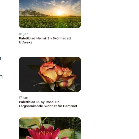
18. jan
Palettblad Helmi: En Skönhet att
Utforska
h
m
17. jan
Palettblad Ruby Road: En
Färgsprakande Skönhet för Hemmet