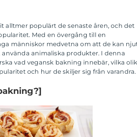
t alltmer populärt de senaste åren, och det
popularitet. Med en övergång till en
ånga människor medvetna om att de kan nju
tt använda animaliska produkter. I denna
orska vad vegansk bakning innebär, vilka oli
ularitet och hur de skiljer sig från varandra.
bakning?]